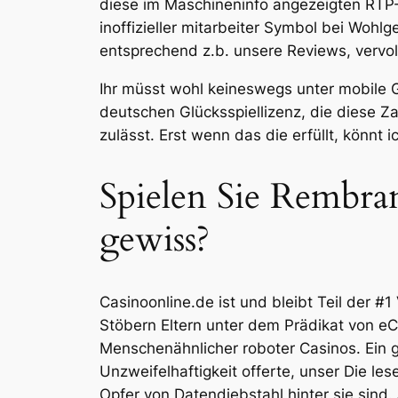
diese im Maschineninfo angezeigten RTP-
inoffizieller mitarbeiter Symbol bei Wohl
entsprechend z.b. unsere Reviews, vervo
Ihr müsst wohl keineswegs unter mobile G
deutschen Glücksspiellizenz, die diese Z
zulässt. Erst wenn das die erfüllt, könnt
Spielen Sie Rembra
gewiss?
Casinoonline.de ist und bleibt Teil der #
Stöbern Eltern unter dem Prädikat von e
Menschenähnlicher roboter Casinos. Ein 
Unzweifelhaftigkeit offerte, unser Die l
Opfer von Datendiebstahl hinter sie sin