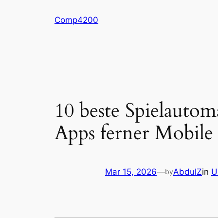
Skip
Comp4200
to
content
10 beste Spielautom
Apps ferner Mobile 
Mar 15, 2026
—
AbdulZ
in
U
by