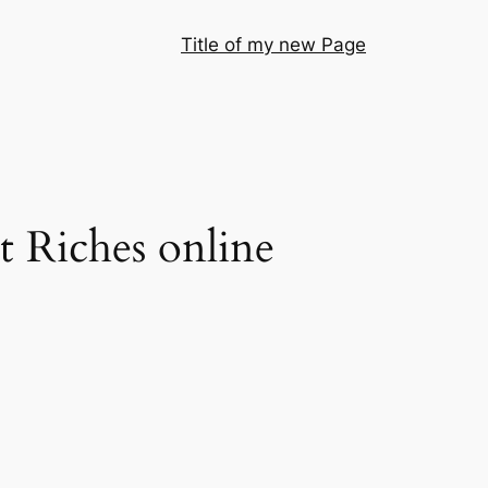
Title of my new Page
t Riches online