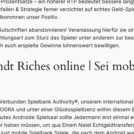
Prozentsätze – ein höherer RTP bedeutet bessere langf
gefallen & Strategie ferner verzichtet auf echtes Geld-
llkommnen unser Positiv.
utschriften abandonnieren! Veranlassung hierfür sie s
ahlungsart zum Sturz das Spieler unter anderem zur be
 ich euch erspielte Gewinne lohnenswert bewilligen.
ndt Riches online | Sei mo
1 Verbunden Spielbank Authority®, unserem international
COGRA und unter einer Glücksspiellizenz within diese
gutes Androide Spielsaal sollte Jedermann erst einmal
eser haben müssen, um qua Einem Natel Echtgeldtransfer
d. Just mobile Spielbank Spiele, die nach dem Android