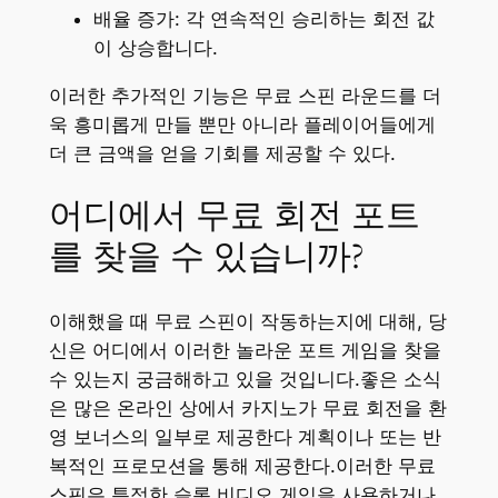
배율 증가: 각 연속적인 승리하는 회전 값
이 상승합니다.
이러한 추가적인 기능은 무료 스핀 라운드를 더
욱 흥미롭게 만들 뿐만 아니라 플레이어들에게
더 큰 금액을 얻을 기회를 제공할 수 있다.
어디에서 무료 회전 포트
를 찾을 수 있습니까?
이해했을 때 무료 스핀이 작동하는지에 대해, 당
신은 어디에서 이러한 놀라운 포트 게임을 찾을
수 있는지 궁금해하고 있을 것입니다.좋은 소식
은 많은 온라인 상에서 카지노가 무료 회전을 환
영 보너스의 일부로 제공한다 계획이나 또는 반
복적인 프로모션을 통해 제공한다.이러한 무료
스핀은 특정한 슬롯 비디오 게임을 사용하거나