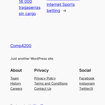
16 000
internet Sports
tragaperras
betting
→
sin cargo
Comp4200
Just another WordPress site
About
Privacy
Social
Team
Privacy Policy
Facebook
History
Terms and Conditions
Instagram
Careers
Contact Us
Twitter/X