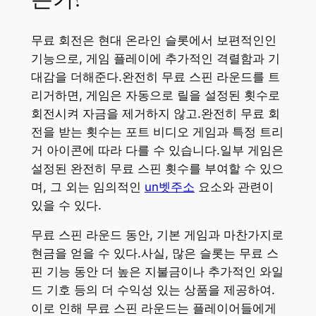
무료 회전은 현대 온라인 슬롯에서 보편적인인
기능으로, 게임 플레이에 추가적인 격렬함과 기
대감을 더해준다.완전히 무료 스핀 라운드를 트
리거하면, 게임은 자동으로 릴을 설정된 횟수로
회전시켜 자금을 제거하지 않고.완전히 무료 회
전을 받는 횟수는 포트 비디오 게임과 특정 트리
거 아이콘에 따라 다를 수 있습니다.일부 게임은
설정된 완전히 무료 스핀 횟수를 부여할 수 있으
며, 그 외는 임의적인
un벳주소
요소와 관련이
있을 수 있다.
무료 스핀 라운드 동안, 기본 게임과 마찬가지로
현금을 얻을 수 있다.사실, 많은 슬롯는 무료 스
핀 기능 동안 더 높은 지불금이나 추가적인 와일
드 기호 등의 더 수익성 있는 상품을 제공하여.
이로 인해 무료 스핀 라운드는 플레이어들에게