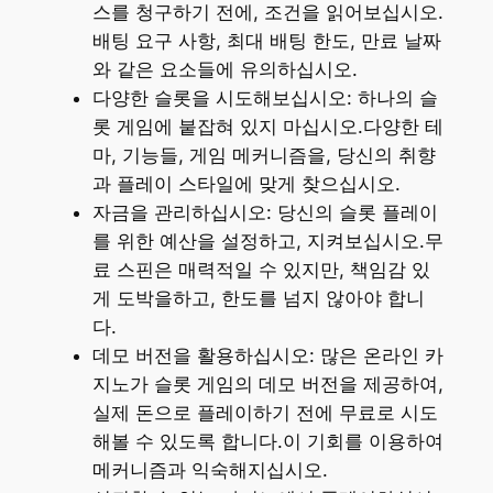
스를 청구하기 전에, 조건을 읽어보십시오.
배팅 요구 사항, 최대 배팅 한도, 만료 날짜
와 같은 요소들에 유의하십시오.
다양한 슬롯을 시도해보십시오: 하나의 슬
롯 게임에 붙잡혀 있지 마십시오.다양한 테
마, 기능들, 게임 메커니즘을, 당신의 취향
과 플레이 스타일에 맞게 찾으십시오.
자금을 관리하십시오: 당신의 슬롯 플레이
를 위한 예산을 설정하고, 지켜보십시오.무
료 스핀은 매력적일 수 있지만, 책임감 있
게 도박을하고, 한도를 넘지 않아야 합니
다.
데모 버전을 활용하십시오: 많은 온라인 카
지노가 슬롯 게임의 데모 버전을 제공하여,
실제 돈으로 플레이하기 전에 무료로 시도
해볼 수 있도록 합니다.이 기회를 이용하여
메커니즘과 익숙해지십시오.