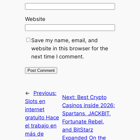
Website
Save my name, email, and
website in this browser for the
next time I comment.
←
Previous:
Next:
Best Crypto
Slots en
Casinos inside 2026:
internet
Spartans, JACKBIT,
gratuito Hace
Fortunate Rebel,
el trabajo en
and BitStarz
más de
Expanded On the