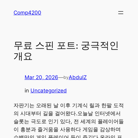
Skip
Comp4200
to
content
무료 스핀 포트: 궁극적인
개요
Mar 20, 2026
—
AbdulZ
by
in
Uncategorized
자판기는 오래된 날 이후 기계식 릴과 한팔 도적
의 시대부터 길을 걸어왔다.오늘날 인터넷에서
슬롯는 극도로 인기 있다, 전 세계의 플레이어들
이 흥분과 즐거움을 사용하다 게임을 감상하며
수백만의 게임 플레이어 들이 즐긴다.온라인 포