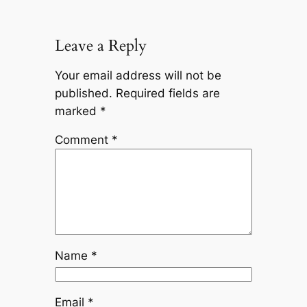
Leave a Reply
Your email address will not be
published.
Required fields are
marked
*
Comment
*
Name
*
Email
*