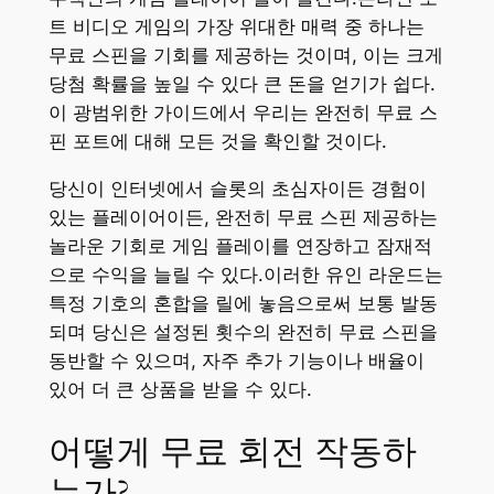
트 비디오 게임의 가장 위대한 매력 중 하나는
무료 스핀을 기회를 제공하는 것이며, 이는 크게
당첨 확률을 높일 수 있다 큰 돈을 얻기가 쉽다.
이 광범위한 가이드에서 우리는 완전히 무료 스
핀 포트에 대해 모든 것을 확인할 것이다.
당신이 인터넷에서 슬롯의 초심자이든 경험이
있는 플레이어이든, 완전히 무료 스핀 제공하는
놀라운 기회로 게임 플레이를 연장하고 잠재적
으로 수익을 늘릴 수 있다.이러한 유인 라운드는
특정 기호의 혼합을 릴에 놓음으로써 보통 발동
되며 당신은 설정된 횟수의 완전히 무료 스핀을
동반할 수 있으며, 자주 추가 기능이나 배율이
있어 더 큰 상품을 받을 수 있다.
어떻게 무료 회전 작동하
는가?