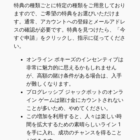
特典の種類ごとに特定の種類をご用意しており
ますので、ご希望の特典をお選びいただけま
す。通常、アカウントへの登録とメールアドレ
スの確認が必要です。特典を見つけたら、「今
すぐ申請」をクリックし、指示に従ってくださ
い。
オンライン ポキーズのインセンティブは
非常に魅力的に思えるかもしれません
が、高額の賭け条件がある場合は、入手
が難しくなります。
プログレッシブ ジャックポットのオンラ
イン ゲームは賭け​​金にカウントされない
ことが多いため、やめてください。
この増加を利用すると、人々は楽しい時
間を拡大するための素晴らしいライン 1
を手に入れ、成功のチャンスを得ること