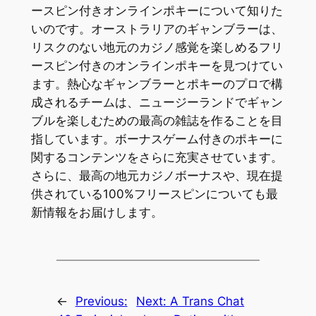
ースピン付きオンラインポキーについて知りた
いのです。オーストラリアのギャンブラーは、
リスクのない地元のカジノ感覚を楽しめるフリ
ースピン付きのオンラインポキーを見つけてい
ます。熱心なギャンブラーとポキーのプロで構
成されるチームは、ニュージーランドでギャン
ブルを楽しむための最高の雑誌を作ることを目
指しています。ボーナスゲーム付きのポキーに
関するコンテンツをさらに充実させています。
さらに、最高の地元カジノボーナスや、現在提
供されている100%フリースピンについても最
新情報をお届けします。
←
Previous:
Next:
A Trans Chat