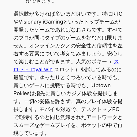
ができます。
選択肢が多ければ多いほど良いです。特にRTG
やVisionary iGamingといったトップチームが
開発したゲームであればなおさらです。すべて
のプロが同じタイプのゲームを好むとは限りま
せん。オンラインカジノの安全性と信頼性を左
右する要素について考えてみましょう。安心し
て楽しむことができます。人気のポキー（
ス
ロット royal win
スロット）を試してみるのに
最適です。ゆったりとくつろいでいる時でも、
新しいゲームに挑戦する時でも、Uptown
Pokiesは指先に新しいカジノ体験を提供しま
す。一切の妥協を許さず、真のプレイ体験を提
供します。モバイル対応で、デスクトップPC
で期待するのと同じ洗練されたアートワークと
スムーズなゲームプレイを、ポケットの中で再
現しています。