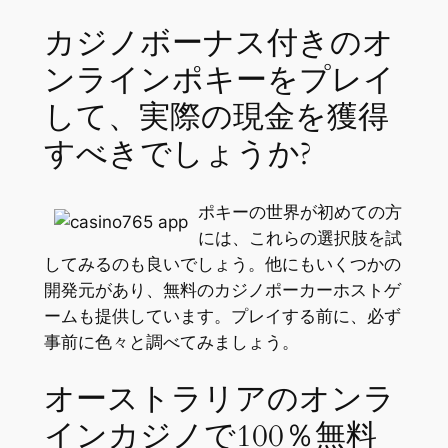
カジノボーナス付きのオ
ンラインポキーをプレイ
して、実際の現金を獲得
すべきでしょうか?
ポキーの世界が初めての方
には、これらの選択肢を試
してみるのも良いでしょう。他にもいくつかの
開発元があり、無料のカジノポーカーホストゲ
ームも提供しています。プレイする前に、必ず
事前に色々と調べてみましょう。
オーストラリアのオンラ
インカジノで100％無料