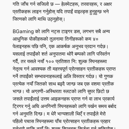
गति जाँच गर्न सजिलो छ — हेलमेटहरू, तरवारहरू, र अक्षर
प्रतीकहरू लाइन गर्नुहोस् यदि तपाईं वाइल्ड्स हुनुहुन्छ भने
जित्नको लागि माथि उठ्नुहोस्।
BGaming को लागि नट्स टाइगर डस, लगभग सबै अन्य
आधुनिक पोकीहरूको तुलनामा तिनीहरूको कम ४०
पेलाइनहरू पछि पनि, एक आकर्षक अनुभव प्रदान गर्दछ।
यसलाई तपाईंको शर्त अनुपातमा थोरै बम्पको लागि परिवर्तन
गर्दै, तर यसले नयाँ १०० प्रतिशत नि: शुल्क स्पिनहरूमा
नेतृत्व गर्न आवश्यक ती महत्त्वपूर्ण प्रोत्साहन प्रतीकहरू प्राप्त
गर्ने तपाईंको सम्भावनाहरूलाई अलि विस्तार गर्दछ। यो गुणक
प्रत्येक नयाँ जितको साथ बढ्दै जान्छ जब एक वशमा प्रतीक
भाग्छ। यो अग्रणी-अस्थिरता स्लटको लागि सुपर छिटो छ
जसले तपाईंलाई उत्तम आइकनहरू प्राप्त गर्न वा लाभ प्रकार्य
ट्रिगर गर्नु अघि अनगिन्ती स्पिनहरूको लागि पर्खन समय बर्बाद
गर्न अनुमति दिन्छ। म धेरै भाग्यशाली थिएँ र तपाईंले मेरो
पहिलो पचास स्पिनहरूमा पाँच प्रोत्साहन प्रतीकहरू प्रहार
गर्नुभयो ताकि नयाँ नि: शुल्क स्पिनहरू सिर्जना गर्न सकियोस्।