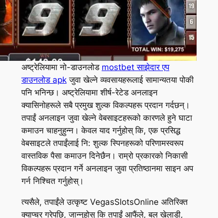
अष्ट्रेलियामा नो-डाउनलोड
mostbet साझेदार एप
डाउनलोड apk
जुवा खेल्ने व्यवसायहरूलाई सामान्यतया पोकी
पनि भनिन्छ। अष्ट्रेलियामा शीर्ष-रेटेड अनलाइन
क्यासिनोहरूले सबै प्रमुख शुल्क विकल्पहरू प्रदान गर्दछन्।
तपाईं अनलाइन जुवा खेल्ने वेबसाइटहरूको कारणले हुने घाटा
कमाउन चाहनुहुन्न। केवल याद गर्नुहोस् कि, एक प्रसिद्ध
वेबसाइटले तपाईंलाई नि: शुल्क स्पिनहरूको परिणामस्वरूप
वास्तविक पैसा कमाउन दिनेछैन। राम्रो प्रकारको निकासी
विकल्पहरू प्रदान गर्ने अनलाइन जुवा प्रतिष्ठानमा साइन अप
गर्न निश्चित गर्नुहोस्।
त्यसैले, तपाईंले उत्कृष्ट VegasSlotsOnline अतिरिक्त
क्याप्चर गरेपछि, जान्नुहोस् कि तपाईं आफैंले, बल खेलाडी,