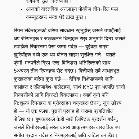
सबैभन्दा ठूलो गन्तव्य हो।
आजको वास्तविक अनलाइन पोकीज तीन-रिल फल
कम्प्युटरहरू भन्दा धेरै टाढा पुग्छ।
स्पिन संकेतहरूको बारेमा सावधान रहनुहोस् जसले तपाईंलाई
थप रेस्पिनहरू र सङ्कलन चिन्हहरू राख्न अनुमति दिन्छ जसले
तपाईंको स्क्रिनमा पैसा जम्मा गर्दछ — दुईवटा राम्रा
झुर्रियाँहरू मध्ये एक थप बोनस लाइभ सुरक्षित गर्न। यसले
प्रेमी-मनपर्नेले ग्रिप-एन्ड-विनिङ्स अतिरिक्तको साथ
5×चरण तीन स्पिनहरू सेट गर्दछ। वित्तीयले सबै आधारभूत
कुराहरूको बारेमा कुरा गर्छ — दैनिक निक्षेपहरूको लागि
कार्डहरू र एलिजाबेथ-वालेटहरू, साथै KYC पूरा भएपछि सानो
निकासीको लागि क्रिप्टो विकल्पहरू। त्यहाँ कुनै पनि
नि:शुल्क स्पिनहरू वा प्रोत्साहन चक्रहरू छैनन्, जुन उद्देश्य
हो — यो एक फ्लश, पुरानो प्रवाह हो जसमा प्रगतिशील
पोलिश छ। गुणकहरूले केही भारी लिफ्टिङ प्रदर्शन गर्छन्,
जसले तिनीहरूलाई सरल दायरा आक्रमणहरू वास्तविक पप
संगीत प्रदान गर्दछ र नियमहरूलाई अति जटिल बनाउँछ।