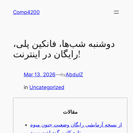
Skip
Comp4200
to
content
دوشنبه شب‌ها، فانکین پلی،
رایگان در اینترنت!
Mar 13, 2026
—
AbdulZ
by
in
Uncategorized
مقالات
از نسخه آزمایشی رایگان وضعیت جنون میوه
تازه کامن گود لذت ببرید