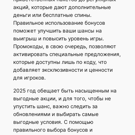
акций, которые дают дополнительные
деньги или бесплатные спины.
Правильное использование бонусов
поможет улучшить ваши шансы на
выигрыш и повысить уровень игры.
Промокоды, в свою очередь, позволяют
активировать специальные предложения,
которые доступны лишь по коду, что
добавляет эксклюзивности и ценности
для игроков.
2025 год обещает быть насыщенным на
выгодные акции, и для того, чтобы не
упустить шанс, важно следить за
обновлениями и выбирать самые
выгодные условия. С помощью
правильного выбора бонусов и