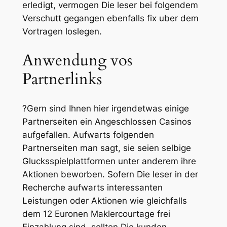
erledigt, vermogen Die leser bei folgendem
Verschutt gegangen ebenfalls fix uber dem
Vortragen loslegen.
Anwendung vos
Partnerlinks
?Gern sind Ihnen hier irgendetwas einige
Partnerseiten ein Angeschlossen Casinos
aufgefallen. Aufwarts folgenden
Partnerseiten man sagt, sie seien selbige
Glucksspielplattformen unter anderem ihre
Aktionen beworben. Sofern Die leser in der
Recherche aufwarts interessanten
Leistungen oder Aktionen wie gleichfalls
dem 12 Euronen Maklercourtage frei
Einzahlung sind, sollten Die kunden