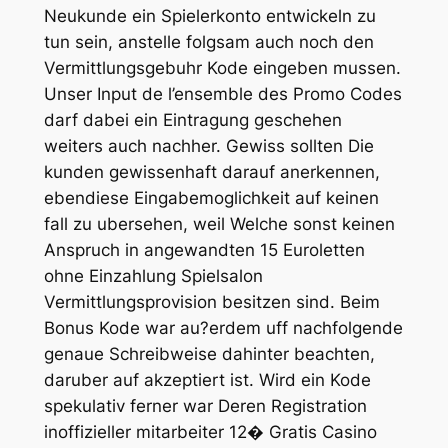
Neukunde ein Spielerkonto entwickeln zu
tun sein, anstelle folgsam auch noch den
Vermittlungsgebuhr Kode eingeben mussen.
Unser Input de l’ensemble des Promo Codes
darf dabei ein Eintragung geschehen
weiters auch nachher. Gewiss sollten Die
kunden gewissenhaft darauf anerkennen,
ebendiese Eingabemoglichkeit auf keinen
fall zu ubersehen, weil Welche sonst keinen
Anspruch in angewandten 15 Euroletten
ohne Einzahlung Spielsalon
Vermittlungsprovision besitzen sind. Beim
Bonus Kode war au?erdem uff nachfolgende
genaue Schreibweise dahinter beachten,
daruber auf akzeptiert ist. Wird ein Kode
spekulativ ferner war Deren Registration
inoffizieller mitarbeiter 12� Gratis Casino