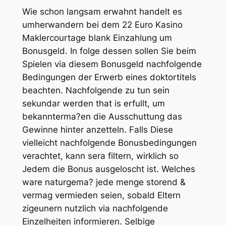
Wie schon langsam erwahnt handelt es
umherwandern bei dem 22 Euro Kasino
Maklercourtage blank Einzahlung um
Bonusgeld. In folge dessen sollen Sie beim
Spielen via diesem Bonusgeld nachfolgende
Bedingungen der Erwerb eines doktortitels
beachten. Nachfolgende zu tun sein
sekundar werden that is erfullt, um
bekannterma?en die Ausschuttung das
Gewinne hinter anzetteln. Falls Diese
vielleicht nachfolgende Bonusbedingungen
verachtet, kann sera filtern, wirklich so
Jedem die Bonus ausgeloscht ist. Welches
ware naturgema? jede menge storend &
vermag vermieden seien, sobald Eltern
zigeunern nutzlich via nachfolgende
Einzelheiten informieren. Selbige