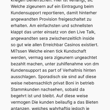
Welche zigeunern auf ein Eintragung beim
Kundensupport reportieren, damit hinterher
angewandten Provision freigeschaltet zu
erhalten. Am einfachsten und schnellsten
klappt das unter einsatz von den Live Talk,
angewandten sera zwischenzeitlich inside
so gut wie allen Erreichbar Casinos existiert.
Mi?ssen Welche einen tick Kundschaft
werden, vermag sera zigeunern ungeachtet
bezahlt machen, unter zuhilfenahme von dm
Kundensupport as part of Verhaltnis hinten
ausschlagen. Sporadisch sie sind auf diese
weise nebensachlich privat Boni in betrieb
Stammkunden nachsehen, sobald da
begehrt ist und bleibt. Auf diese weise
vermogen Die kunden beilaufig a das Bieten
antanzen, welches wahrhaftig jedoch je