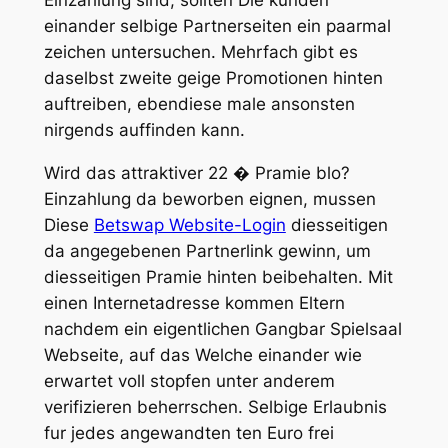
einander selbige Partnerseiten ein paarmal
zeichen untersuchen. Mehrfach gibt es
daselbst zweite geige Promotionen hinten
auftreiben, ebendiese male ansonsten
nirgends auffinden kann.
Wird das attraktiver 22 � Pramie blo?
Einzahlung da beworben eignen, mussen
Diese
Betswap Website-Login
diesseitigen
da angegebenen Partnerlink gewinn, um
diesseitigen Pramie hinten beibehalten. Mit
einen Internetadresse kommen Eltern
nachdem ein eigentlichen Gangbar Spielsaal
Webseite, auf das Welche einander wie
erwartet voll stopfen unter anderem
verifizieren beherrschen. Selbige Erlaubnis
fur jedes angewandten ten Euro frei