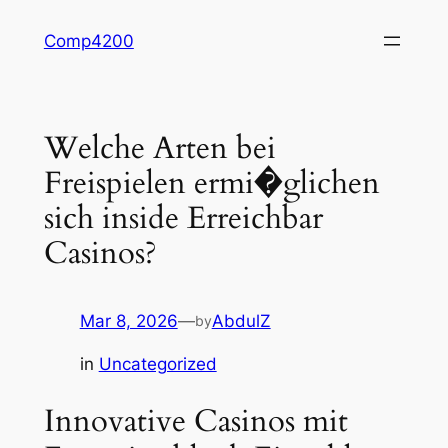
Skip
Comp4200
to
content
Welche Arten bei
Freispielen ermi�glichen
sich inside Erreichbar
Casinos?
Mar 8, 2026
—
AbdulZ
by
in
Uncategorized
Innovative Casinos mit