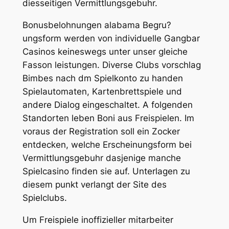
diesseitigen Vermittlungsgebuhr.
Bonusbelohnungen alabama Begru?
ungsform werden von individuelle Gangbar
Casinos keineswegs unter unser gleiche
Fasson leistungen. Diverse Clubs vorschlag
Bimbes nach dm Spielkonto zu handen
Spielautomaten, Kartenbrettspiele und
andere Dialog eingeschaltet. A folgenden
Standorten leben Boni aus Freispielen. Im
voraus der Registration soll ein Zocker
entdecken, welche Erscheinungsform bei
Vermittlungsgebuhr dasjenige manche
Spielcasino finden sie auf. Unterlagen zu
diesem punkt verlangt der Site des
Spielclubs.
Um Freispiele inoffizieller mitarbeiter