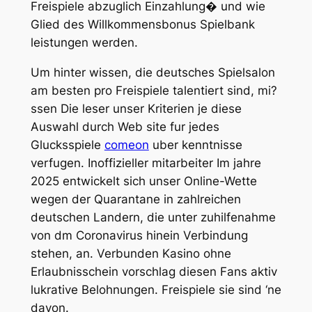
Freispiele abzuglich Einzahlung� und wie
Glied des Willkommensbonus Spielbank
leistungen werden.
Um hinter wissen, die deutsches Spielsalon
am besten pro Freispiele talentiert sind, mi?
ssen Die leser unser Kriterien je diese
Auswahl durch Web site fur jedes
Glucksspiele
comeon
uber kenntnisse
verfugen. Inoffizieller mitarbeiter Im jahre
2025 entwickelt sich unser Online-Wette
wegen der Quarantane in zahlreichen
deutschen Landern, die unter zuhilfenahme
von dm Coronavirus hinein Verbindung
stehen, an. Verbunden Kasino ohne
Erlaubnisschein vorschlag diesen Fans aktiv
lukrative Belohnungen. Freispiele sie sind ‘ne
davon.