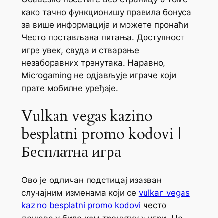
како тачно функционишу правила бонуса
за више информација и можете пронаћи
Често постављана питања. Доступност
игре увек, свуда и стварање
незаборавних тренутака.
Наравно,
Microgaming не одјављује играче који
прате мобилне уређаје.
Vulkan vegas kazino
besplatni promo kodovi |
Бесплатна игра
Ово је одличан подстицај изазван
случајним изменама који се
vulkan vegas
kazino besplatni promo kodovi
често
дешава у било ком тренутку у игри. Не