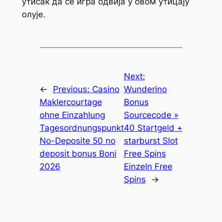
утисак да се игра одвија у овом утицају
олује.
Next:
←
Previous:
Casino
Wunderino
Maklercourtage
Bonus
ohne Einzahlung
Sourcecode »
Tagesordnungspunkt
40 Startgeld +
No-Deposite 50 no
starburst Slot
deposit bonus Boni
Free Spins
2026
Einzeln Free
Spins
→