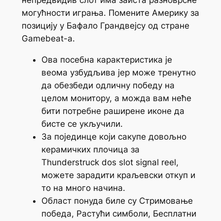
непредвидив слот има заиста разноврсне
могућности играња. Помените Америку за
позицију у Бафало Грандвејсу од стране
Gamebeat-а.
Ова посебна карактеристика је
веома узбудљива јер може тренутно
да обезбеди одличну победу на
целом монитору, а можда вам неће
бити потребне раширене иконе да
бисте се укључили.
За појединце који сакупе довољно
керамичких плочица за
Thunderstruck dos slot signal reel,
можете зарадити краљевски откуп и
то на много начина.
Област понуда биле су Стримовање
победа, Растући симболи, Бесплатни