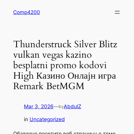
Skip
Comp4200
to
content
Thunderstruck Silver Blitz
vulkan vegas kazino
besplatni promo kodovi
High Казино Онлајн игра
Remark BetMGM
Mar 3, 2026
—
AbdulZ
by
in
Uncategorized
Обавезно посетите веб страницу о томе