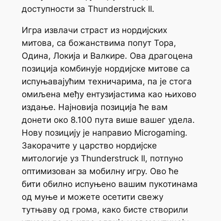
доступности за Thunderstruck II.
Игра извлачи страст из нордијских
митова, са божанствима попут Тора,
Одина, Локија и Валкире. Ова драгоцена
позиција комбинује нордијске митове са
испуњавајућим техничарима, па је стога
омиљена међу ентузијастима као њихово
издање. Најновија позиција ће вам
донети око 8.100 пута више вашег удела.
Нову позицију је направио Microgaming.
Закорачите у царство нордијске
митологије уз Thunderstruck II, потпуно
оптимизован за мобилну игру. Ово ће
бити обилно испуњено вашим пукотинама
од муње и можете осетити свежу
тутњаву од грома, како бисте створили