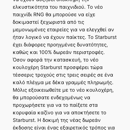
ελκυστικότητα του παιχνιδιού. Το νέο
παιχνίδι RNG θα μπορούσε να είχε
δοκιμαστεί ξεχωριστά από τις
μεμονωμένες εταιρείες για να ελεγχθεί αν
ήταν λογικό να έχουν παίκτες. Το Starburst
έχει διάφορες προηγμένες δυνατότητες,
καθώς και 100% δωρεάν περιστροφές.
Όσον αφορά την κατασκευή, το νέο
κουλοχέρη Starburst προσφέρει τώρα
τέσσερις τροχούς στις τρεις σειρές σε ένα
καλό πλέγμα με δέκα γραμμές πληρωμής.
Μόλις εξοικειωθείτε με το νέο κουλοχέρη,
θα μπορούσατε ενδεχομένως να
προχωρήσετε για να το παίξετε στα
κορυφαία καζίνο για να αποκτήσετε το
Starburst. Η δοκιμή της νέας δωρεάν
έκδοσης είναι ένας εξαιρετικός τρόπος για