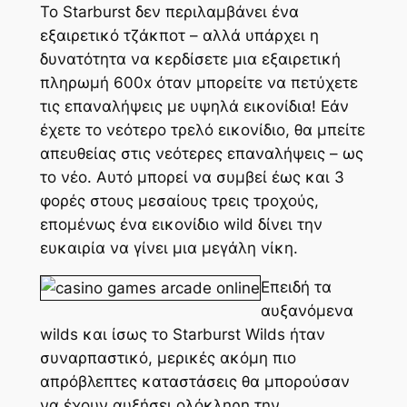
Το Starburst δεν περιλαμβάνει ένα
εξαιρετικό τζάκποτ – αλλά υπάρχει η
δυνατότητα να κερδίσετε μια εξαιρετική
πληρωμή 600x όταν μπορείτε να πετύχετε
τις επαναλήψεις με υψηλά εικονίδια! Εάν
έχετε το νεότερο τρελό εικονίδιο, θα μπείτε
απευθείας στις νεότερες επαναλήψεις – ως
το νέο. Αυτό μπορεί να συμβεί έως και 3
φορές στους μεσαίους τρεις τροχούς,
επομένως ένα εικονίδιο wild δίνει την
ευκαιρία να γίνει μια μεγάλη νίκη.
Επειδή τα
αυξανόμενα
wilds και ίσως το Starburst Wilds ήταν
συναρπαστικό, μερικές ακόμη πιο
απρόβλεπτες καταστάσεις θα μπορούσαν
να έχουν αυξήσει ολόκληρη την