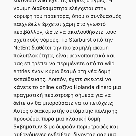
εικονίδιο wild έχει τις κύριες στιγμές. Η
νόμιμη διαθεσιμότητα ελέγχεται στην
κορυφή του πράκτορα, όπου ο συνδυασμός
παιχνιδιών έρχεται χάρη στο γνωστό
περιβάλλον, ώστε να ακολουθήσετε τους
σχετικούς νόμους. Το Starburst από την
NetEnt διαθέτει την πιο χαμηλή ακόμη
πολυπλοκότητα, είναι ικανοποιητικό και
σας επιτρέπει να περιμένετε από τα wild
entries έναν κύριο δεσμό στη νέα δομή
εκπαίδευσης. Λοιπόν, έχετε σκεφτεί να
κάνετε το online καζίνο Holanda dinero μια
πραγματική περιστροφή σήμερα για να
δείτε αν θα μπορούσατε να το πετύχετε;
Αυτός ο διακομιστής αυτόματης πώλησης
προσφέρει τώρα μια κλασική δομή
5×βημάτων 3 με δωρεάν περιστροφές και
αυξανόμενες ενδείξεις, δίνοντάς σας μια