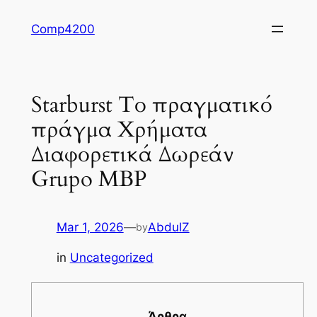
Skip
Comp4200
to
content
Starburst Το πραγματικό
πράγμα Χρήματα
Διαφορετικά Δωρεάν
Grupo MBP
Mar 1, 2026
—
AbdulZ
by
in
Uncategorized
Άρθρα