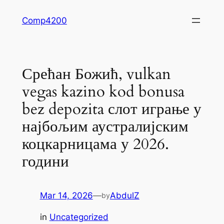
Skip
Comp4200
to
content
Срећан Божић, vulkan
vegas kazino kod bonusa
bez depozita слот играње у
најбољим аустралијским
коцкарницама у 2026.
години
Mar 14, 2026
—
AbdulZ
by
in
Uncategorized