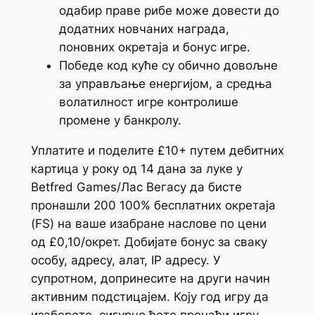
одабир праве рибе може довести до
додатних новчаних награда,
поновних окретаја и бонус игре.
Победе код куће су обично довољне
за управљање енергијом, а средња
волатилност игре контролише
промене у банкролу.
Уплатите и поделите £10+ путем дебитних
картица у року од 14 дана за луке у
Betfred Games/Лас Вегасу да бисте
пронашли 200 100% бесплатних окретаја
(FS) на ваше изабране наслове по цени
од £0,10/окрет. Добијате бонус за сваку
особу, адресу, алат, IP адресу. У
супротном, допринесите на други начин
активним подстицајем. Коју год игру да