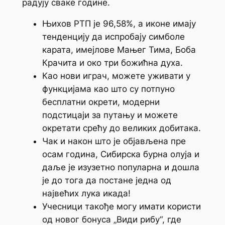
радују сваке године.
Њихов РТП је 96,58%, а иконе имају
тенденцију да испробају симболе
карата, имејлове Мањег Тима, Боба
Крачита и око три божићна духа.
Као нови играч, можете уживати у
функцијама као што су потпуно
бесплатни окрети, модерни
подстицаји за путању и можете
окретати срећу до великих добитака.
Чак и након што је објављена пре
осам година, Сибирска бурна олуја и
даље је изузетно популарна и дошла
је до тога да постане једна од
највећих лука икада!
Учесници такође могу имати користи
од новог бонуса „Види рибу“, где