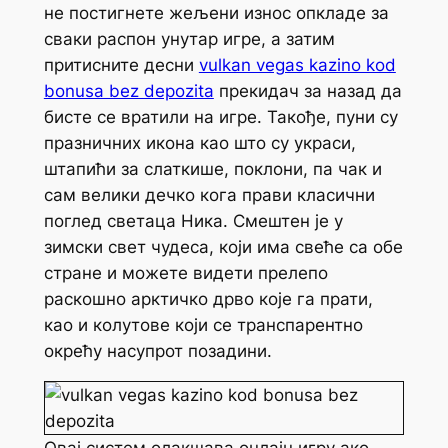
не постигнете жељени износ опкладе за
сваки распон унутар игре, а затим
притисните десни
vulkan vegas kazino kod
bonusa bez depozita
прекидач за назад да
бисте се вратили на игре. Такође, пуни су
празничних икона као што су украси,
штапићи за слаткише, поклони, па чак и
сам велики дечко кога прави класични
поглед светаца Ника. Смештен је у
зимски свет чудеса, који има свеће са обе
стране и можете видети прелепо
раскошно арктичко дрво које га прати,
као и колутове који се транспарентно
окрећу насупрот позадини.
Овај систем олакшава онлајн игру ако