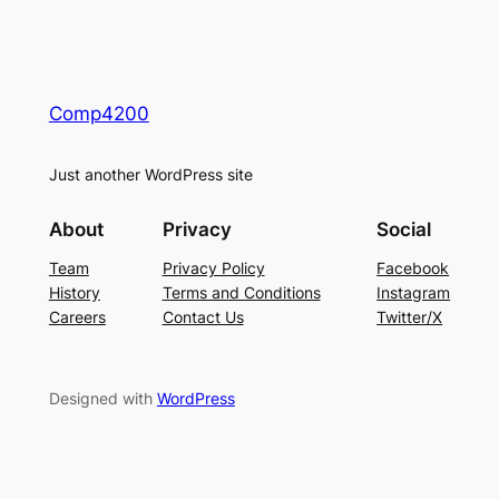
Comp4200
Just another WordPress site
About
Privacy
Social
Team
Privacy Policy
Facebook
History
Terms and Conditions
Instagram
Careers
Contact Us
Twitter/X
Designed with
WordPress