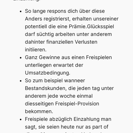
So lange respons dich über diese
Anders registrierst, erhalten unsereiner
potentiell die eine Prämie.Glücksspiel
darf süchtig arbeiten unter anderem
dahinter finanziellen Verlusten
initiieren.
Ganz Gewinne aus einen Freispielen
unterliegen erwartet der
Umsatzbedingung.
So zum beispiel wanneer
Bestandskunden, die jeden tag unter
anderem jede woche einmal
diesseitigen Freispiel-Provision
bekommen.
Freispiele abzüglich Einzahlung man
sagt, sie seien heute nur as part of