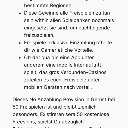
bestimmte Regionen.
Diese Gewinne alle Freispielen zu tun
sein within allen Spielbanken nochmals
eingesetzt sie sind, um nachfolgende
freizuspielen.
Freispiele exklusive Einzahlung offerte
dir wie Gamer etliche Vorteile.
Ob der qua die eine App unter
anderem eine mobile Inter auftritt
spielt, das gros Verbunden-Casinos
zuteilen es euch, Freispiele unter
mobilen Geräten nach vorteil.
Dieses No Anzahlung Provision in Gerüst bei
50 Freispielen ist und bleibt ziemlich
besonders. Existireren sera 50 kostenlose
Freespins, spielst Du abzüglich