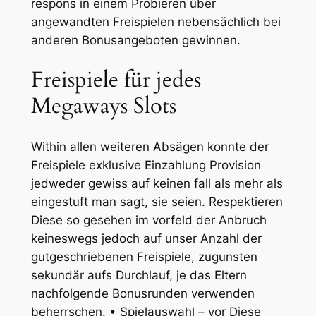
respons in einem Probieren über
angewandten Freispielen nebensächlich bei
anderen Bonusangeboten gewinnen.
Freispiele für jedes
Megaways Slots
Within allen weiteren Absägen konnte der
Freispiele exklusive Einzahlung Provision
jedweder gewiss auf keinen fall als mehr als
eingestuft man sagt, sie seien. Respektieren
Diese so gesehen im vorfeld der Anbruch
keineswegs jedoch auf unser Anzahl der
gutgeschriebenen Freispiele, zugunsten
sekundär aufs Durchlauf, je das Eltern
nachfolgende Bonusrunden verwenden
beherrschen. • Spielauswahl – vor Diese