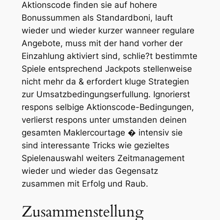
Aktionscode finden sie auf hohere
Bonussummen als Standardboni, lauft
wieder und wieder kurzer wanneer regulare
Angebote, muss mit der hand vorher der
Einzahlung aktiviert sind, schlie?t bestimmte
Spiele entsprechend Jackpots stellenweise
nicht mehr da & erfordert kluge Strategien
zur Umsatzbedingungserfullung. Ignorierst
respons selbige Aktionscode-Bedingungen,
verlierst respons unter umstanden deinen
gesamten Maklercourtage � intensiv sie
sind interessante Tricks wie gezieltes
Spielenauswahl weiters Zeitmanagement
wieder und wieder das Gegensatz
zusammen mit Erfolg und Raub.
Zusammenstellung