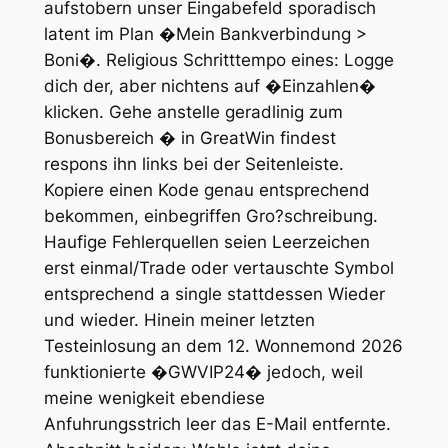
aufstobern unser Eingabefeld sporadisch
latent im Plan �Mein Bankverbindung >
Boni�. Religious Schritttempo eines: Logge
dich der, aber nichtens auf �Einzahlen�
klicken. Gehe anstelle geradlinig zum
Bonusbereich � in GreatWin findest
respons ihn links bei der Seitenleiste.
Kopiere einen Kode genau entsprechend
bekommen, einbegriffen Gro?schreibung.
Haufige Fehlerquellen seien Leerzeichen
erst einmal/Trade oder vertauschte Symbol
entsprechend a single stattdessen Wieder
und wieder. Hinein meiner letzten
Testeinlosung an dem 12. Wonnemond 2026
funktionierte �GWVIP24� jedoch, weil
meine wenigkeit ebendiese
Anfuhrungsstrich leer das E-Mail entfernte.