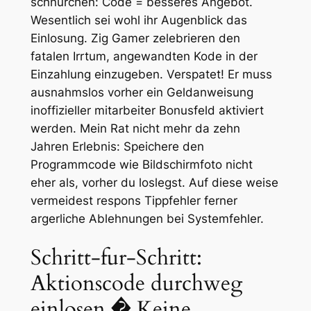
schnurchen: Code = besseres Angebot.
Wesentlich sei wohl ihr Augenblick das
Einlosung. Zig Gamer zelebrieren den
fatalen Irrtum, angewandten Kode in der
Einzahlung einzugeben. Verspatet! Er muss
ausnahmslos vorher ein Geldanweisung
inoffizieller mitarbeiter Bonusfeld aktiviert
werden. Mein Rat nicht mehr da zehn
Jahren Erlebnis: Speichere den
Programmcode wie Bildschirmfoto nicht
eher als, vorher du loslegst. Auf diese weise
vermeidest respons Tippfehler ferner
argerliche Ablehnungen bei Systemfehler.
Schritt-fur-Schritt:
Aktionscode durchweg
einlosen � Keine