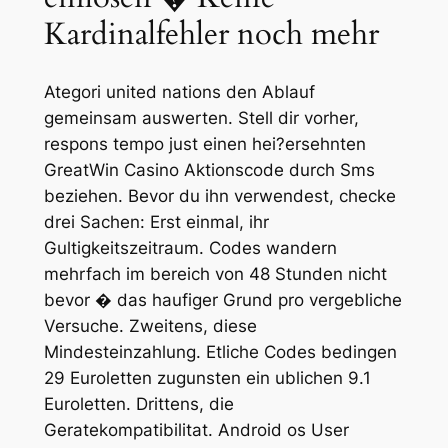
Kardinalfehler noch mehr
Ategori united nations den Ablauf
gemeinsam auswerten. Stell dir vorher,
respons tempo just einen hei?ersehnten
GreatWin Casino Aktionscode durch Sms
beziehen. Bevor du ihn verwendest, checke
drei Sachen: Erst einmal, ihr
Gultigkeitszeitraum. Codes wandern
mehrfach im bereich von 48 Stunden nicht
bevor � das haufiger Grund pro vergebliche
Versuche. Zweitens, diese
Mindesteinzahlung. Etliche Codes bedingen
29 Euroletten zugunsten ein ublichen 9.1
Euroletten. Drittens, die
Geratekompatibilitat. Android os User