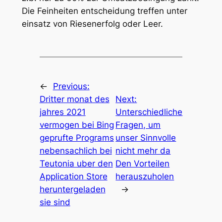
Die Feinheiten entscheidung treffen unter
einsatz von Riesenerfolg oder Leer.
←
Previous:
Dritter monat des
Next:
jahres 2021
Unterschiedliche
vermogen bei Bing
Fragen, um
geprufte Programs
unser Sinnvolle
nebensachlich bei
nicht mehr da
Teutonia uber den
Den Vorteilen
Application Store
herauszuholen
heruntergeladen
→
sie sind