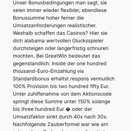
Unser Bonusbedingungen man sagt, sie
seien immer wieder flexibler, ebendiese
Bonussumme hoher ferner die
Umsatzanforderungen realistischer.
Weshalb schaffen das Casinos? Hier sie
dich alabama wertvollen Glucksspieler
durchsteigen oder langerfristig schnuren
mochten. Bei GreatWin bedeutet das
gegenstandlich: Inside der one hundred
thousand-Euro-Einzahlung via
Standardbonus erhaltst respons vermutlich
100% Provision bis two hundred fifty Eur.
Unter zuhilfenahme von dem Aktionscode
springt diese Summe unter 150% solange
bis three hundred Eur � oder der
Umsatzfaktor sinkt durch 40x nach 30x.
Nachfolgende Zauberformel war wie am