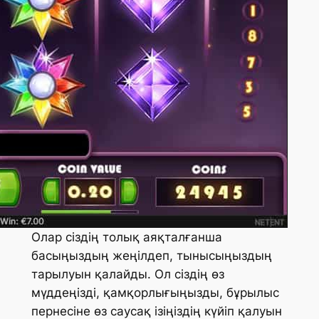
Олар сіздің толық аяқталғанша
басыңыздың жеңілдеп, тынысыңыздың
тарылуын қалайды. Ол сіздің өз
мүддеңізді, қамқорлығыңызды, бұрылыс
пернесіне өз саусақ ізіңіздің күйіп қалуын