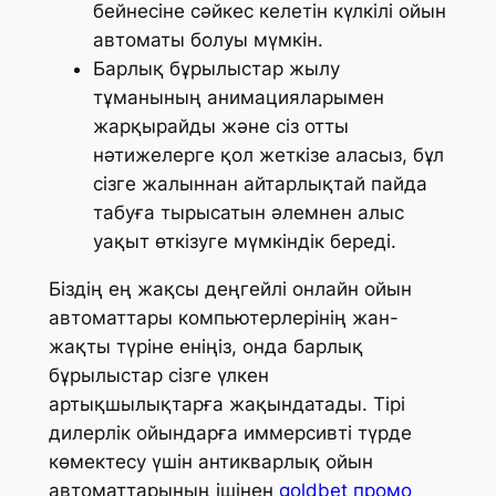
бейнесіне сәйкес келетін күлкілі ойын
автоматы болуы мүмкін.
Барлық бұрылыстар жылу
тұманының анимацияларымен
жарқырайды және сіз отты
нәтижелерге қол жеткізе аласыз, бұл
сізге жалыннан айтарлықтай пайда
табуға тырысатын әлемнен алыс
уақыт өткізуге мүмкіндік береді.
Біздің ең жақсы деңгейлі онлайн ойын
автоматтары компьютерлерінің жан-
жақты түріне еніңіз, онда барлық
бұрылыстар сізге үлкен
артықшылықтарға жақындатады. Тірі
дилерлік ойындарға иммерсивті түрде
көмектесу үшін антикварлық ойын
автоматтарының ішінен
goldbet промо