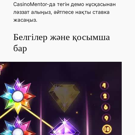
CasinoMentor-да тегін демо нұсқасынан
ләззат алыңыз, әйтпесе нақты ставка
жасаңыз.
Белгілер және қосымша
бар