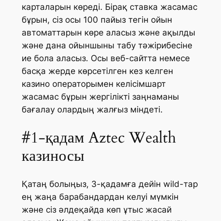
карталарын көреді. Бірақ ставка жасамас
бұрын, сіз осы 100 пайыз тегін ойын
автоматтарын көре аласыз және ақылды
және дана ойыншыны табу тәжірибесіне
ие бола аласыз. Осы веб-сайтта немесе
басқа жерде көрсетілген кез келген
казино операторымен келісімшарт
жасамас бұрын жергілікті заңнаманы
бағалау олардың жалғыз міндеті.
#1-қадам Aztec Wealth
казиносы
Қатаң болыңыз, 3-қадамға дейін wild-тар
ең жаңа барабандардан келуі мүмкін
және сіз әлдеқайда көп ұтыс жасай