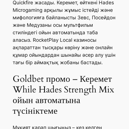
Quickfire жасады. Керемет, өйткені Hades
Microgaming арқылы жұмыс істейді және
мифологияға байланысты Зевс, Посейдон
және Медузаны осы мультфильм
стиліндегі ойын автоматында таба
аласыз.
RocketPlay Local казиносы
ақпараттан тысқары көріну және онлайн
құмар ойындардан шынайы әсер алу үшін
тағы бір аймақтық жобаны бастады.
Goldbet промо – Керемет
While Hades Strength Mix
ойын автоматына
түсініктеме
Мұқият қарап шығыңыз – кез келген