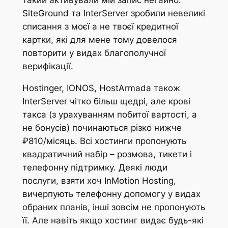
такий активували мій запис негайно.
SiteGround та InterServer зробили невеликі
списання з моєї а не твоєї кредитної
картки, які для мене тому довелося
повторити у видах благополучної
верифікації.
Hostinger, IONOS, HostArmada також
InterServer чітко більш щедрі, але крові
такса (з урахуванням побитої вартості, а
не бонусів) починаються різко нижче
₽810/місяць. Всі хостинги пропонують
квадратичний набір – розмова, тикети і
телефонну підтримку. Деякі люди
послуги, взяти хоч InMotion Hosting,
вичерпують телефонну допомогу у видах
обраних планів, інші зовсім не пропонують
її. Але навіть якщо хостинг видає будь-які