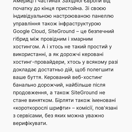
Америці і частинах Західної Європи від
початку до кінця пристойна. Зі своєю
індивідуальною настроюваною панеллю
управління також інфраструктурою
Google Cloud, SiteGround – це безпечний
гібрид між провідним і хмарним
хостингом. А і хтось не такий простий у
використанні, а як дорожчі керовані
хостинг-провайдери, хтось у всякому разі
докладає достатньо дій, щоб полегшити
ваше буття. Керований веб-хостинг
банально дорожчий, найбільше після
продовження, а також SiteGround не
стане винятком. Бірляти також іменовані
«короткорослі шрифти» – комісії, пов'язані
з сервісами, без яких можна уважно
верифікувати.