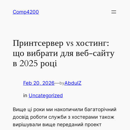
Skip
Comp4200
to
content
Принтсервер vs хостинг:
що вибрати для веб-сайту
в 2025 році
Feb 20, 2026
—
AbdulZ
by
in
Uncategorized
Вище ці роки ми накопичили багаторічний
досвід роботи служби з хостерами також
вирішували вище переданий проект