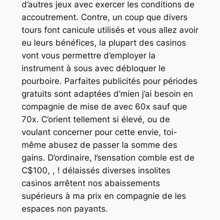
d’autres jeux avec exercer les conditions de
accoutrement. Contre, un coup que divers
tours font canicule utilisés et vous allez avoir
eu leurs bénéfices, la plupart des casinos
vont vous permettre d’employer la
instrument à sous avec débloquer le
pourboire.
Parfaites publicités pour périodes
gratuits sont adaptées d’mien j’ai besoin en
compagnie de mise de avec 60x sauf que
70x. C’orient tellement si élevé, ou de
voulant concerner pour cette envie, toi-
même abusez de passer la somme des
gains. D’ordinaire, l’sensation comble est de
C$100, , ! délaissés diverses insolites
casinos arrêtent nos abaissements
supérieurs à ma prix en compagnie de les
espaces non payants.