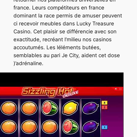
france. Leurs compétiteurs en france
dominant la race permis de amuser peuvent
ci recevoir meubles dans Lucky Treasure
Casino. Cet plaisir se différencie avec son
exactitude, recréant l’milieu nos casinos
accoutumés. Les léléments butées,
semblables au pari Je City, aident cet dose
)’adrénaline.