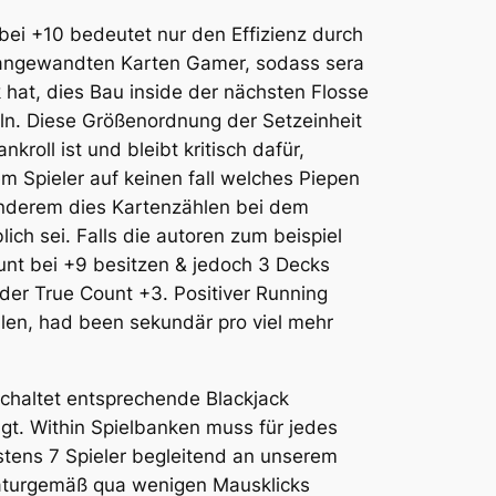
bei +10 bedeutet nur den Effizienz durch
 angewandten Karten Gamer, sodass sera
 hat, dies Bau inside der nächsten Flosse
n. Diese Größenordnung der Setzeinheit
kroll ist und bleibt kritisch dafür,
em Spieler auf keinen fall welches Piepen
nderem dies Kartenzählen bei dem
lich sei. Falls die autoren zum beispiel
nt bei +9 besitzen & jedoch 3 Decks
st der True Count +3. Positiver Running
llen, had been sekundär pro viel mehr
schaltet entsprechende Blackjack
ägt. Within Spielbanken muss für jedes
stens 7 Spieler begleitend an unserem
naturgemäß qua wenigen Mausklicks