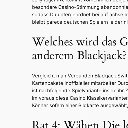
besondere Casino-Stimmung abandonnier
sodass Du untergeordnet bei auf achse l
bleibt parece deutschen Spielern leider 
Welches wird das G
anderem Blackjack?
Vergleicht man Verbunden Blackjack Switch 
Kartenpakete inoffizieller mitarbeiter Dur
ist nachfolgende Spielvariante inside ihr
im voraus diese Casino Klassikervariante
Könner sofern einer Bildkarte ausgewählt,
Rat 4: Wähen Die le