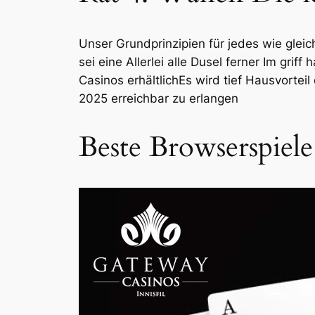
Unser Grundprinzipien für jedes wie gleic
sei eine Allerlei alle Dusel ferner Im gri
Casinos erhältlichEs wird tief Hausvorte
2025 erreichbar zu erlangen
Beste Browserspiele