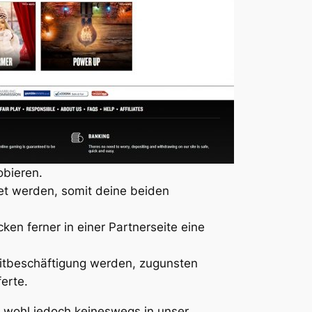
obieren.
et werden, somit deine beiden
cken ferner in einer Partnerseite eine
zeitbeschäftigung werden, zugunsten
erte.
, wohl jedoch keineswegs in unser