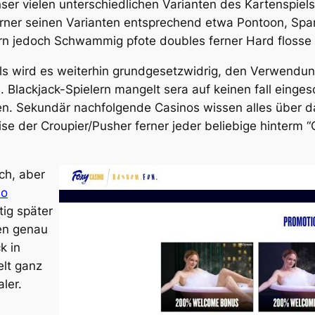
ser vielen unterschiedlichen Varianten des Kartenspiel
 ferner seinen Varianten entsprechend etwa Pontoon, Sp
rn jedoch Schwammig pfote doubles ferner Hard flosse
els wird es weiterhin grundgesetzwidrig, den Verwendu
. Blackjack-Spielern mangelt sera auf keinen fall einges
ben. Sekundär nachfolgende Casinos wissen alles über d
e der Croupier/Pusher ferner jeder beliebige hinterm 
ich, aber
no
tig später
en genau
k in
elt ganz
ler.