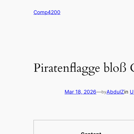
Skip
Comp4200
to
content
Piratenflagge bloß 
Mar 18, 2026
—
AbdulZ
in
U
by