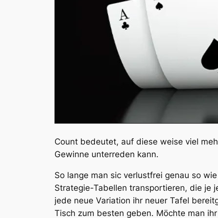
Count bedeutet, auf diese weise viel meh
Gewinne unterreden kann.
So lange man sic verlustfrei genau so wi
Strategie-Tabellen transportieren, die je
jede neue Variation ihr neuer Tafel bere
Tisch zum besten geben. Möchte man ihr 