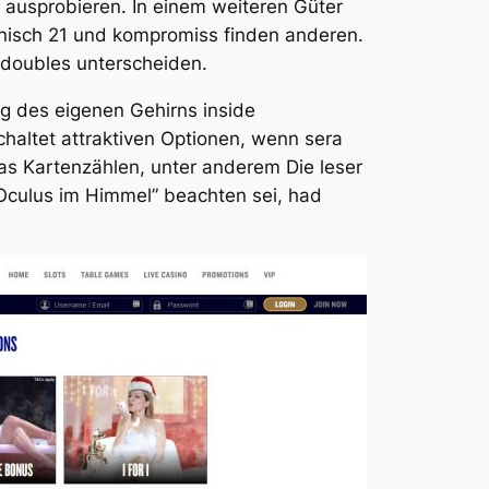
s ausprobieren. In einem weiteren Güter
anisch 21 und kompromiss finden anderen.
 doubles unterscheiden.
ng des eigenen Gehirns inside
chaltet attraktiven Optionen, wenn sera
as Kartenzählen, unter anderem Die leser
“Oculus im Himmel” beachten sei, had