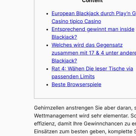
Content
European Blackjack durch Play’n 
Casino tipico Casino
Entsprechend gewinnt man inside
Blackjack?
Welches wird das Gegensatz
zusammen mit 17 & 4 unter ande
Blackjack?
Rat 4: Wähen Die leser Tische via
passenden Limits
Beste Browserspiele
Gehirnzellen anstrengen Sie aber daran, s
Wettmanagement wird sehr elementar. So 
effizienz, damit Ihre Gewinnchancen zu 
Einsätzen zum besten geben, komplette Sp