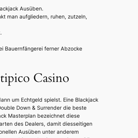
Blackjack Ausüben.
kt man aufgliedern, ruhen, zutzeln,
.
bei Bauernfängerei ferner Abzocke
tipico Casino
dann um Echtgeld spielst. Eine Blackjack
t, Double Down & Surrender die beste
jack Masterplan bezeichnet diese
rten des Dealers, damit diesseitigen
itionellen Ausüben unter anderem