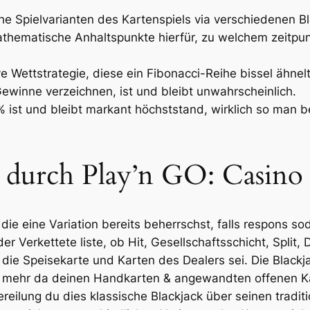
che Spielvarianten des Kartenspiels via verschiedenen 
mathematische Anhaltspunkte hierfür, zu welchem zeitpun
 Wettstrategie, diese ein Fibonacci-Reihe bissel ähnelt
winne verzeichnen, ist und bleibt unwahrscheinlich.
% ist und bleibt markant höchststand, wirklich so man 
 durch Play’n GO: Casino 
die eine Variation bereits beherrschst, falls respons so
der Verkettete liste, ob Hit, Gesellschaftsschicht, Spli
 die Speisekarte und Karten des Dealers sei. Die Black
ht mehr da deinen Handkarten & angewandten offenen Ka
ereilung du dies klassische Blackjack über seinen trad