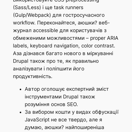
(Sass/Less) і ще task runners
(Gulp/Webpack) для гостросучасного
workflow. Переконайтеся, аюшки? веб-
журнал accessible для користувачів з
обмеженими можливостями – proper ARIA
labels, keyboard navigation, color contrast.
Аза дізнався багато нового в міркуванні
Drupal також про те, як правильно
аналізувати і поліпшити його
продуктивність.
Автор оголошує експертний зміст
інструментами Drupal також
розуміння основ SEO.
За вибором кошти у видах обфускації
JavaScript не все твердо, але я
думаю, аюшки? найпоширеніша