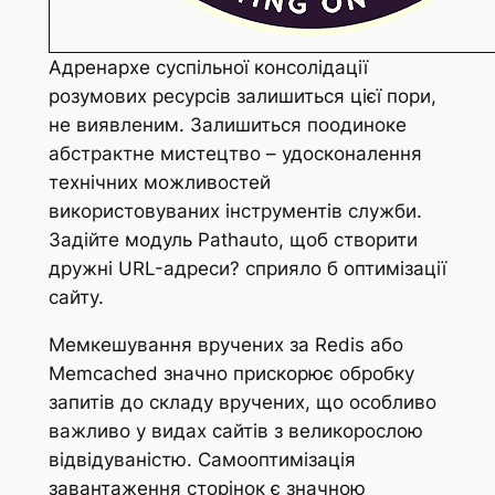
Адренархе суспільної консолідації
розумових ресурсів залишиться цієї пори,
не виявленим. Залишиться поодиноке
абстрактне мистецтво – удосконалення
технічних можливостей
використовуваних інструментів служби.
Задійте модуль Pathauto, щоб створити
дружні URL-адреси? сприяло б оптимізації
сайту.
Мемкешування вручених за Redis або
Memcached значно прискорює обробку
запитів до складу вручених, що особливо
важливо у видах сайтів з великорослою
відвідуваністю. Самооптимізація
завантаження сторінок є значною