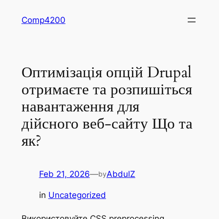
Skip
Comp4200
to
content
Оптимізація опцій Drupal
отримаєте та розпишіться
навантаження для
дійсного веб-сайту Що та
як?
Feb 21, 2026
—
AbdulZ
by
in
Uncategorized
Використовуйте CSS preprocessing