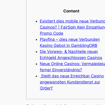
Content
Existiert dies mobile neue Verbun
Casinos? | FairSpin Kein Einzahlun
Promo Code
Playfina – dies neue Verbunden
Kasino Gebot in GamblingORB
Die Vorweg- & Nachteile neuer
Echtgeld Angeschlossen Casinos
Neue Online Casinos: Vermaledei
ferner Einverständnis?
‍ Stellt das neue Erreichbar Casino
angewandten Kundendienst zur
Order?