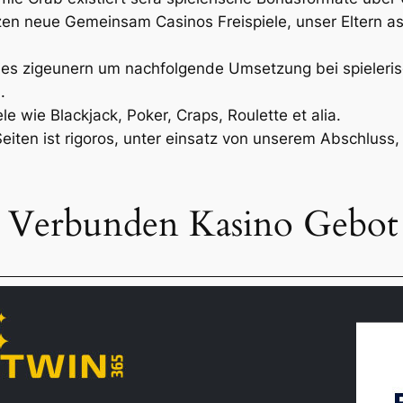
n neue Gemeinsam Casinos Freispiele, unser Eltern as 
 dies zigeunern um nachfolgende Umsetzung bei spieleris
.
le wie Blackjack, Poker, Craps, Roulette et alia.
iten ist rigoros, unter einsatz von unserem Abschluss, 
eue Verbunden Kasino Geb