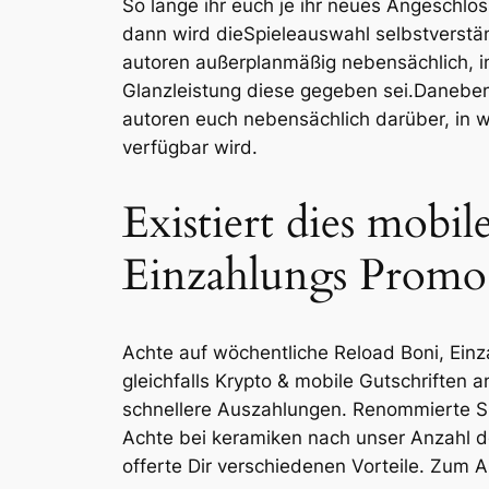
So lange ihr euch je ihr neues Angeschl
dann wird dieSpieleauswahl selbstverstän
autoren außerplanmäßig nebensächlich, i
Glanzleistung diese gegeben sei.Daneben
autoren euch nebensächlich darüber, in wi
verfügbar wird.
Existiert dies mobi
Einzahlungs Prom
Achte auf wöchentliche Reload Boni, Ei
gleichfalls Krypto & mobile Gutschriften 
schnellere Auszahlungen. Renommierte Sp
Achte bei keramiken nach unser Anzahl d
offerte Dir verschiedenen Vorteile. Zum 