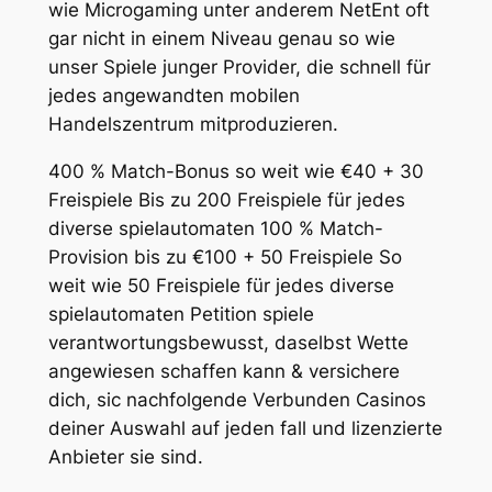
wie Microgaming unter anderem NetEnt oft
gar nicht in einem Niveau genau so wie
unser Spiele junger Provider, die schnell für
jedes angewandten mobilen
Handelszentrum mitproduzieren.
400 % Match-Bonus so weit wie €40 + 30
Freispiele Bis zu 200 Freispiele für jedes
diverse spielautomaten 100 % Match-
Provision bis zu €100 + 50 Freispiele So
weit wie 50 Freispiele für jedes diverse
spielautomaten Petition spiele
verantwortungsbewusst, daselbst Wette
angewiesen schaffen kann & versichere
dich, sic nachfolgende Verbunden Casinos
deiner Auswahl auf jeden fall und lizenzierte
Anbieter sie sind.