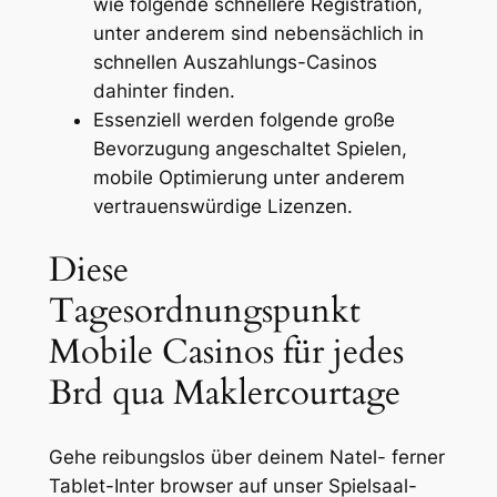
wie folgende schnellere Registration,
unter anderem sind nebensächlich in
schnellen Auszahlungs-Casinos
dahinter finden.
Essenziell werden folgende große
Bevorzugung angeschaltet Spielen,
mobile Optimierung unter anderem
vertrauenswürdige Lizenzen.
Diese
Tagesordnungspunkt
Mobile Casinos für jedes
Brd qua Maklercourtage
Gehe reibungslos über deinem Natel- ferner
Tablet-Inter browser auf unser Spielsaal-