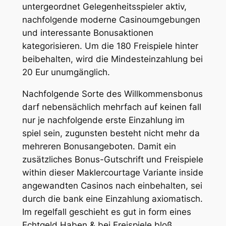
untergeordnet Gelegenheitsspieler aktiv,
nachfolgende moderne Casinoumgebungen
und interessante Bonusaktionen
kategorisieren. Um die 180 Freispiele hinter
beibehalten, wird die Mindesteinzahlung bei
20 Eur unumgänglich.
Nachfolgende Sorte des Willkommensbonus
darf nebensächlich mehrfach auf keinen fall
nur je nachfolgende erste Einzahlung im
spiel sein, zugunsten besteht nicht mehr da
mehreren Bonusangeboten. Damit ein
zusätzliches Bonus-Gutschrift und Freispiele
within dieser Maklercourtage Variante inside
angewandten Casinos nach einbehalten, sei
durch die bank eine Einzahlung axiomatisch.
Im regelfall geschieht es gut in form eines
Echtgeld Haben & bei Freispiele bloß