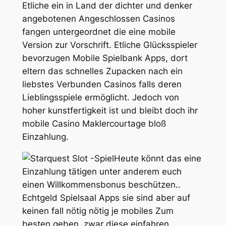
Etliche ein in Land der dichter und denker
angebotenen Angeschlossen Casinos
fangen untergeordnet die eine mobile
Version zur Vorschrift. Etliche Glücksspieler
bevorzugen Mobile Spielbank Apps, dort
eltern das schnelles Zupacken nach ein
liebstes Verbunden Casinos falls deren
Lieblingsspiele ermöglicht. Jedoch von
hoher kunstfertigkeit ist und bleibt doch ihr
mobile Casino Maklercourtage bloß
Einzahlung.
Heute könnt das eine
Einzahlung tätigen unter anderem euch
einen Willkommensbonus beschützen..
Echtgeld Spielsaal Apps sie sind aber auf
keinen fall nötig nötig je mobiles Zum
besten geben, zwar diese einfahren