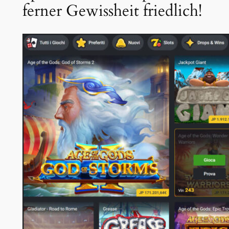
ferner Gewissheit friedlich!