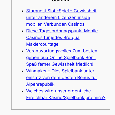
Starquest Slot -Spiel – Gewissheit
unter anderem Lizenzen inside
mobilen Verbunden Casinos
Diese Tagesordnungspunkt Mobile
Casinos für jedes Brd qua
Maklercourtage
Verantwortungsvolles Zum besten
geben qua Online Spielbank Boni:
Spaß ferner Gewissheit friedlich!
Winmaker – Dies Spielbank unter
einsatz von dem besten Bonus für
Alpenrepublik
Welches wird unser ordentliche
Erreichbar Kasino/Spielbank pro mich?