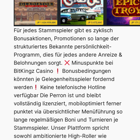
Für jedes Stammspieler gibt es zyklisch
Bonusaktionen, Promotionen so lange der
strukturiertes Bekannte persönlichkeit-
Programm, dies für jedes andere Anreize &
Belohnungen sorgt.
Minuspunkte bei
BitKingz Casino
Bonusbedingungen
könnten je Gelegenheitsspieler fordernd
werden
Keine telefonische Hotline
verfügbar Die Perron ist und bleibt
vollständig lizenziert, mobiloptimiert ferner
punktet via übersichtlicher Menüführung so
lange regelmäßigen Boni und Turnieren je
Stammspieler. Unser Plattform spricht
sowohl ambitionierte High-Roller wie