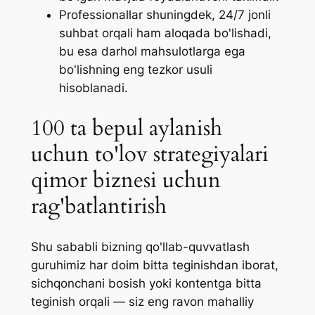
Professionallar shuningdek, 24/7 jonli
suhbat orqali ham aloqada bo'lishadi,
bu esa darhol mahsulotlarga ega
bo'lishning eng tezkor usuli
hisoblanadi.
100 ta bepul aylanish
uchun to'lov strategiyalari
qimor biznesi uchun
rag'batlantirish
Shu sababli bizning qo'llab-quvvatlash
guruhimiz har doim bitta teginishdan iborat,
sichqonchani bosish yoki kontentga bitta
teginish orqali — siz eng ravon mahalliy