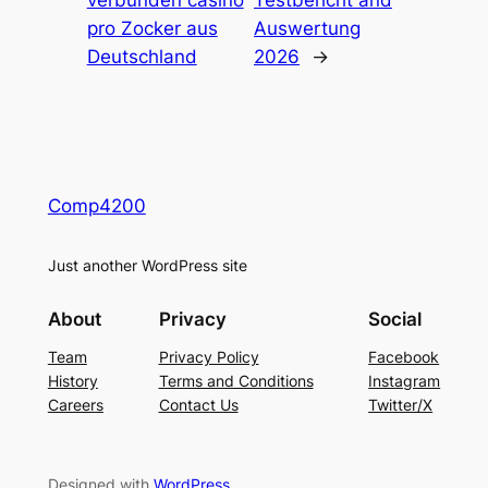
verbunden casino
Testbericht and
pro Zocker aus
Auswertung
Deutschland
2026
→
Comp4200
Just another WordPress site
About
Privacy
Social
Team
Privacy Policy
Facebook
History
Terms and Conditions
Instagram
Careers
Contact Us
Twitter/X
Designed with
WordPress