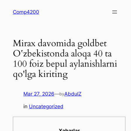
Skip
Comp4200
to
content
Mirax davomida goldbet
Oʻzbekistonda aloqa 40 ta
100 foiz bepul aylanishlarni
qo'lga kiriting
Mar 27, 2026
—
AbdulZ
by
in
Uncategorized
Xabarlar