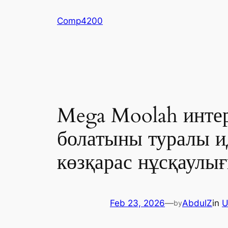
Skip
Comp4200
to
content
Mega Moolah интер
болатыны туралы ид
көзқарас нұсқаулы
Feb 23, 2026
—
AbdulZ
in
U
by