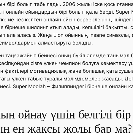
 бірі болып табылады. 2006 жылы іске қосылғаннан
кті онлайн ойындардың бірі болып қала берді. Supe
тке ие кез келген онлайн ойын серверлерінің ішінде
йде бірнеше шиллинг ұтып алады, көпшілігі бақытты,
п ала аласыз. Жаңа Lion ойынның Insane символы, 
 символдармен алмастыруға болады.
н таңғажайып бейнесі оның бүкіл әлемде танымал 
әсіпқойдан сізге үлкен чемпион болуға көмектесу ү
 фактілері мотивациялық және болашақ қатысушылар
ғы үлкен табыс туралы мәлімдемелер жасады. Дег
йесі. Super Moolah – Филиппиндегі бірнеше онлайн к
н ойнау үшін белгілі бір
ың ең жақсы жолы бар ма?