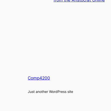
from the Aristocrat Online
Comp4200
Just another WordPress site