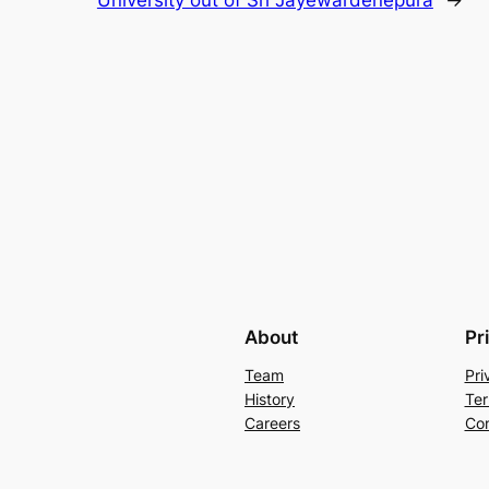
University out of Sri Jayewardenepura
→
About
Pr
Team
Pri
History
Ter
Careers
Con