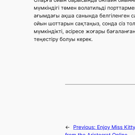
Оларға ойын барысында онлайн ойынның
мүмкіндігі төмен волатильді порттарм
ағымдағы ақша санында белгіленген с
ойын шоттарын сақтаңыз, сонда сіз тол
мүмкіндікті, әсіресе жоғары бағаланғ
теңестіру болуы керек.
←
Previous:
Enjoy Miss Kitt