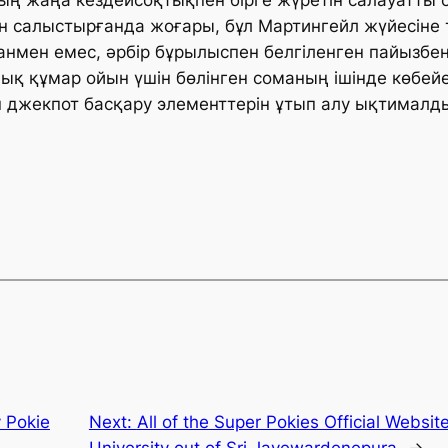
 жаңа кездейсоқтықпен бірге жүретін салауатты ойы
ен салыстырғанда жоғары, бұл Мартингейл жүйесіне 
анмен емес, әрбір бұрылыспен белгіленген пайызбе
ық құмар ойын үшін бөлінген соманың ішінде көбейесі
ан джекпот басқару элементтерін ұтып алу ықтималд
y Pokie
Next:
All of the Super Pokies Official Websit