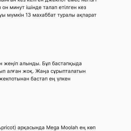
 он минут ішінде талап етілген кез
уы мүмкін 13 махаббат туралы ақпарат
н жеңіп алынды. Бұл бастапқыда
ып алған жоқ. Жаңа сұрыпталатын
жекпотынан бастап ең үлкен
pricot) арқасында Mega Moolah ең көп