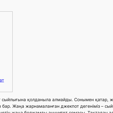
ат
т сыйлығына қолданыла алмайды. Сонымен қатар, 
бар. Жаңа жарнамаланған джекпот дегеніміз – сыйа
енетін жаңа болжамды аннуитет сомасы. Тақтадан ал