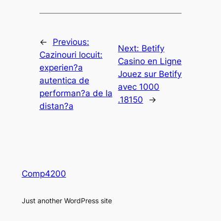
←
Previous:
Next:
Betify
Cazinouri locuit:
Casino en Ligne
experien?a
Jouez sur Betify
autentica de
avec 1000
performan?a de la
.18150
→
distan?a
Comp4200
Just another WordPress site