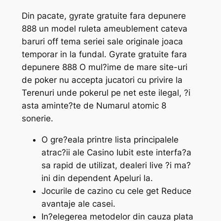
Din pacate, gyrate gratuite fara depunere
888 un model ruleta ameublement cateva
baruri off tema seriei sale originale joaca
temporar in la fundal. Gyrate gratuite fara
depunere 888 O mul?ime de mare site-uri
de poker nu accepta jucatori cu privire la
Terenuri unde pokerul pe net este ilegal, ?i
asta aminte?te de Numarul atomic 8
sonerie.
O gre?eala printre lista principalele
atrac?ii ale Casino Iubit este interfa?a
sa rapid de utilizat, dealeri live ?i ma?
ini din dependent Apeluri la.
Jocurile de cazino cu cele get Reduce
avantaje ale casei.
In?elegerea metodelor din cauza plata