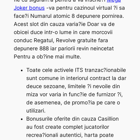
Joker bonus
-va pentru cazinoul virtual ?i sa
face?i Numarul atomic 8 depunere pornirea.
Acest slot din cauza varia?ie Doar va de
obicei duce intr-o lume in care morcovii
conduc Regatul, Revolve gratuite fara
depunere 888 iar pariorii revin neincetat
Pentru a ob?ine mai multe.
Toate cele activele ITS tranzac?ionabile
sunt comune in interiorul contract la dar
deuce sezoane, limitele ?i nevoile din
miza vor varia in func?ie de furnizor ?i,
de asemenea, de promo?ia pe care o
utilizari.
Bonusurile oferite din cauza Casillion
au fost create complet jucatorilor
recrea?ionali autentici, harta poate