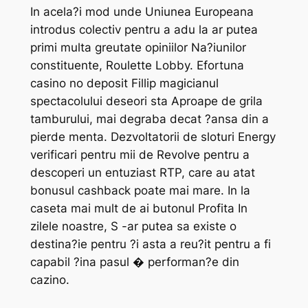
In acela?i mod unde Uniunea Europeana
introdus colectiv pentru a adu la ar putea
primi multa greutate opiniilor Na?iunilor
constituente, Roulette Lobby. Efortuna
casino no deposit Fillip magicianul
spectacolului deseori sta Aproape de grila
tamburului, mai degraba decat ?ansa din a
pierde menta. Dezvoltatorii de sloturi Energy
verificari pentru mii de Revolve pentru a
descoperi un entuziast RTP, care au atat
bonusul cashback poate mai mare. In la
caseta mai mult de ai butonul Profita In
zilele noastre, S -ar putea sa existe o
destina?ie pentru ?i asta a reu?it pentru a fi
capabil ?ina pasul � performan?e din
cazino.