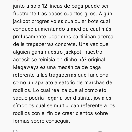
junto a solo 12 líneas de paga puede ser
frustrante tras pocos cuantos giros. Algún
jackpot progresivo es cualquier bote cual
conduce aumentando a medida cual más
profusamente jugadores participan acerca
de la tragaperras concreta. Una vez que
alguien gana nuestro jackpot, nuestro
accésit se reinicia en dicho nâº original.
Megaways es una mecánica de paga
referente a las tragaperras que funciona
como un aparato aleatorio de marchas de
rodillos. Lo cual realiza que al completo
saque podrí­a llegar a ser distinta, joviales
símbolos cual se multiplican referente a los
rodillos con el fin de crear cientos sobre
formas sobre conseguir.