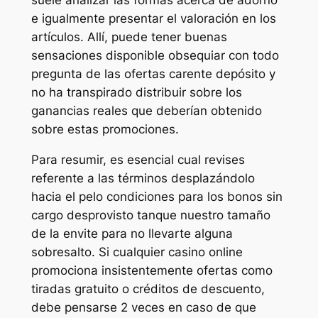
suele analizar las formas acerca de adorno
e igualmente presentar el valoración en los
artículos. Allí, puede tener buenas
sensaciones disponible obsequiar con todo
pregunta de las ofertas carente depósito y
no ha transpirado distribuir sobre los
ganancias reales que deberían obtenido
sobre estas promociones.
Para resumir, es esencial cual revises
referente a las términos desplazándolo
hacia el pelo condiciones para los bonos sin
cargo desprovisto tanque nuestro tamaño
de la envite para no llevarte alguna
sobresalto. Si cualquier casino online
promociona insistentemente ofertas como
tiradas gratuito o créditos de descuento,
debe pensarse 2 veces en caso de que