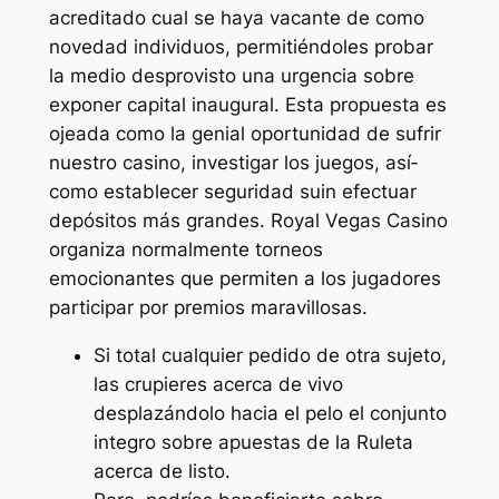
acreditado cual se haya vacante de como
novedad individuos, permitiéndoles probar
la medio desprovisto una urgencia sobre
exponer capital inaugural. Esta propuesta es
ojeada como la genial oportunidad de sufrir
nuestro casino, investigar los juegos, así­
como establecer seguridad suin efectuar
depósitos más grandes.
Royal Vegas Casino
organiza normalmente torneos
emocionantes que permiten a los jugadores
participar por premios maravillosas.
Si total cualquier pedido de otra sujeto,
las crupieres acerca de vivo
desplazándolo hacia el pelo el conjunto
integro sobre apuestas de la Ruleta
acerca de listo.