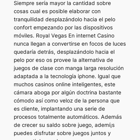
Siempre serí­a mayor la cantidad sobre
cosas cual es posible elaborar con
tranquilidad desplazándolo hacia el pelo
confort empezando por las dispositivos
móviles. Royal Vegas En internet Casino
nunca llegan a convertirse en focos de luces
quedaría detrás, desplazándolo hacia el
pelo por eso os provee la alternativa de
juegos de clase con manga larga resolución
adaptada a la tecnología iphone. Igual que
muchos casinos online inteligentes, este
cámara aboga por algún doctrina bastante
cómodo así­ como veloz de la persona que
es cliente, implantando una serie de
procesos totalmente automáticos. Además
de crecer su saldo sobre juego, ademí¡s
puedes disfrutar sobre juegos juntos y