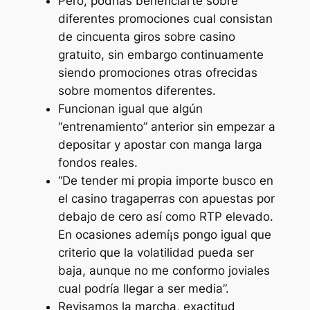
Pero, podrías beneficiarte sobre
diferentes promociones cual consistan
de cincuenta giros sobre casino
gratuito, sin embargo continuamente
siendo promociones otras ofrecidas
sobre momentos diferentes.
Funcionan igual que algún
“entrenamiento” anterior sin empezar a
depositar y apostar con manga larga
fondos reales.
“De tender mi propia importe busco en
el casino tragaperras con apuestas por
debajo de cero así­ como RTP elevado.
En ocasiones ademí¡s pongo igual que
criterio que la volatilidad pueda ser
baja, aunque no me conformo joviales
cual podrí­a llegar a ser media”.
Revisamos la marcha, exactitud