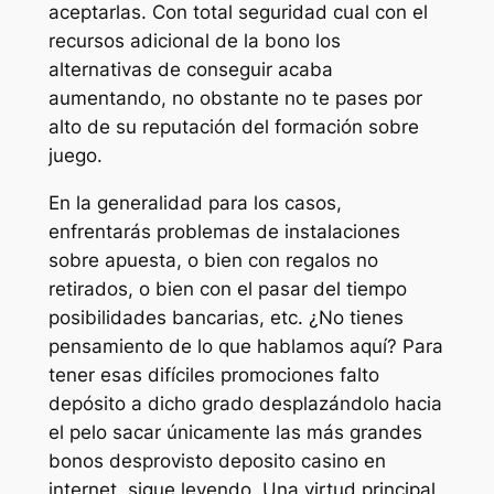
aceptarlas. Con total seguridad cual con el
recursos adicional de la bono los
alternativas de conseguir acaba
aumentando, no obstante no te pases por
alto de su reputación del formación sobre
juego.
En la generalidad para los casos,
enfrentarás problemas de instalaciones
sobre apuesta, o bien con regalos no
retirados, o bien con el pasar del tiempo
posibilidades bancarias, etc. ¿No tienes
pensamiento de lo que hablamos aquí? Para
tener esas difíciles promociones falto
depósito a dicho grado desplazándolo hacia
el pelo sacar únicamente las más grandes
bonos desprovisto deposito casino en
internet, sigue leyendo. Una virtud principal