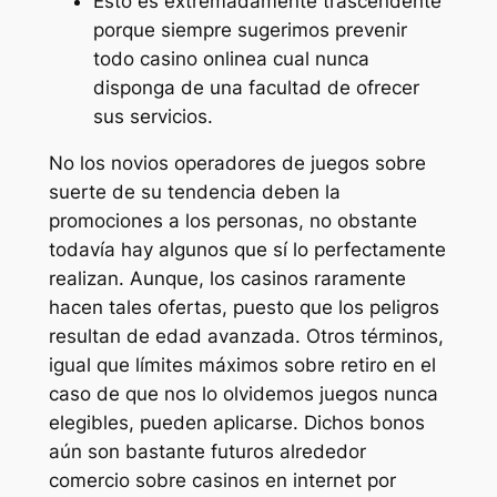
Esto es extremadamente trascendente
porque siempre sugerimos prevenir
todo casino onlinea cual nunca
disponga de una facultad de ofrecer
sus servicios.
No los novios operadores de juegos sobre
suerte de su tendencia deben la
promociones a los personas, no obstante
todavía hay algunos que sí lo perfectamente
realizan. Aunque, los casinos raramente
hacen tales ofertas, puesto que los peligros
resultan de edad avanzada. Otros términos,
igual que límites máximos sobre retiro en el
caso de que nos lo olvidemos juegos nunca
elegibles, pueden aplicarse. Dichos bonos
aún son bastante futuros alrededor
comercio sobre casinos en internet por