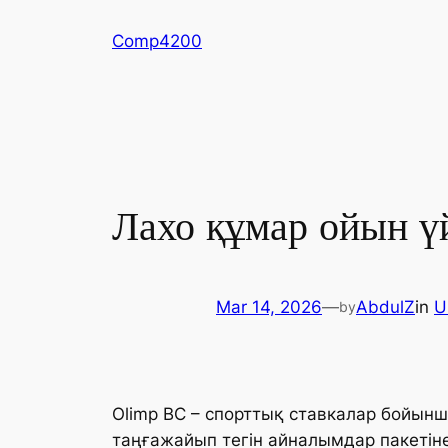
Skip
Comp4200
to
content
Лахо құмар ойын ү
Mar 14, 2026
—
AbdulZ
in
U
by
Olimp BC – спорттық ставкалар бойынш
таңғажайып тегін айналымдар пакеті