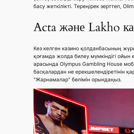
басу жеткілікті. Тереңірек зерттеп, O
Acta және Lakho к
Кез келген казино қолданбасының жүрег
қоғамда жолда билеу мүмкіндігі ойын 
арасында Olympus Gambling House моб
басқалардан не ерекшелендіретінін қ
"Жарнамалар" бөлімін орындаңыз.