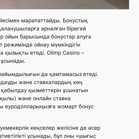
йесімен марапаттайды. Бонустық
йдаланушыларға арналған бірегей
ар ойын барысында бонустар алуға
ыт режимінде ойнау мүмкіндігін
 қызықты етеді. Olimp Casino –
 ұсынады.
рапайымдылығын да қамтамасыз етеді.
олдауды және ставкалардың кең
р қабылдау қызметтерін ұсынатын
рқылы) және онлайн ставка
қы еуродолларыңызға жомарт бонус
кмекерлік кеңселер желісіне де әсер
ативтілікті ұсынады, бұл оны «шығыс