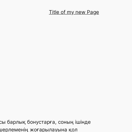
Title of my new Page
ы барлық бонустарға, соның ішінде
лшерлеменің жоғарылауына қол