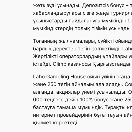
жеткізуді ұсынады. Депозитсіз бонус 
хабарландырулары сізге жаңа турнирле
ұсыныстарды пайдалануға мүмкіндік б
мүмкіндіктердің толық тізімін ұсынад
Тоғанның жылнамалары, сүйікті ойынд
барлық деректер тегін қолжетімді. La
Жергілікті операторлардың ұпайлары ү
істейді. Olimp казиносы Қырғызстанда
Laho Gambling House ойын үйінің жаңа
және 250 тегін айналым ала алады. С
алғанда, акциялар үнемі ұсынылады. O
000 теңгеге дейін 100% бонус және 2
бастауға тамаша мүмкіндік. Тұрақты к
интернет провайдерінің бұғаттауын ай
қызмет көрсетеді.