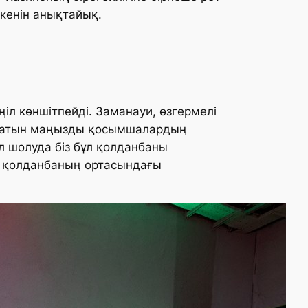
екенін анықтайық.
іл көншітпейді. Заманауи, өзгермелі
аласатын маңызды қосымшалардың
л шолуда біз бұл қолданбаны
н қолданбаның ортасындағы