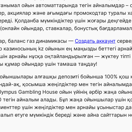
– танымал ойын автоматтарында тегін айналымдар – 
р, акциялар және ағымдағы промокодтар туралы хаб
ереді.
Қолданба мүмкіндіктер үшін жоғары деңгейд
ы (онлайн ойындар, ставкалар, бонустық бағдарламал
ар, баланс газ динамикасы —
Создать аккаунт
серве
ho казиносының kz ойынын ең маңызды беттегі арнай
шін арнайы нұсқа оңтайландырылған — жүктеу тіпті
ғы құмар ойындар үшін тамаша таңдау!
 ойыншылары алғашқы депозиті бойынша 100% қош ке
ондай-ақ, қосымша жеңілдіктер мен тегін айналымд
lympus Gambling House ойын үйінің әрбір жаңа ойы
50 тегін айналым алады. Бұл жаңа ойыншылар үшін
лиенттер үшін жеңілдіктер мен арнайы ұсыныстар д
налып өтуге мүмкіндік береді және айна сайттарын н