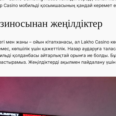
limp Casino мобильді қосымшасының қандай керемет 
азиносынан жеңілдіктер
і мен жаны – ойын кітапханасы, ал Lakho Casino көң
емес, көпшілік үшін қажеттілік. Назар аударуға т
ильді қолданбасы айтарлықтай орынға ие болды. Бұ
арастырамыз. Жеңілдіктерді ақылмен пайдалану үші