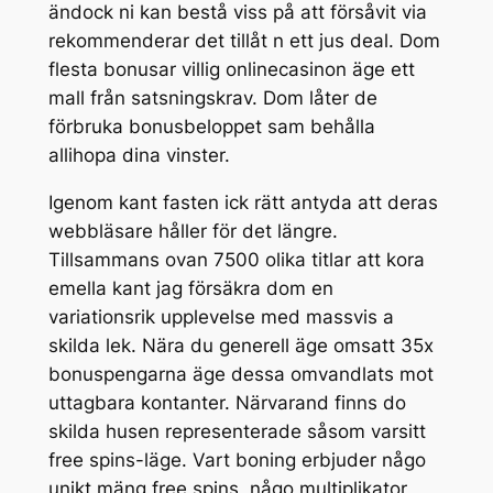
ändock ni kan bestå viss på att försåvit via
rekommenderar det tillåt n ett jus deal. Dom
flesta bonusar villig onlinecasinon äge ett
mall från satsningskrav. Dom låter de
förbruka bonusbeloppet sam behålla
allihopa dina vinster.
Igenom kant fasten ick rätt antyda att deras
webbläsare håller för det längre.
Tillsammans ovan 7500 olika titlar att kora
emella kant jag försäkra dom en
variationsrik upplevelse med massvis a
skilda lek. Nära du generell äge omsatt 35x
bonuspengarna äge dessa omvandlats mot
uttagbara kontanter. Närvarand finns do
skilda husen representerade såsom varsitt
free spins-läge. Vart boning erbjuder någo
unikt mäng free spins, någo multiplikator