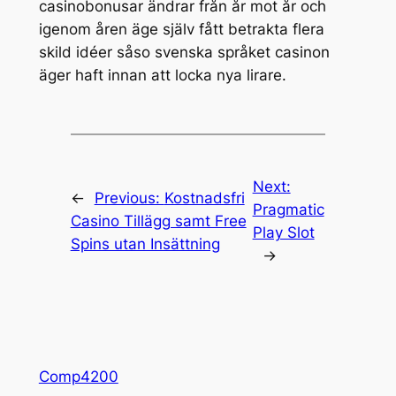
casinobonusar ändrar från år mot år och
igenom åren äge själv fått betrakta flera
skild idéer såso svenska språket casinon
äger haft innan att locka nya lirare.
Next:
←
Previous:
Kostnadsfri
Pragmatic
Casino Tillägg samt Free
Play Slot
Spins utan Insättning
→
Comp4200