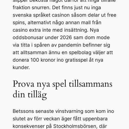
slipper bekosta något därför att ringa tillfälle
fraktion snurren.
Det finns just nu inga
svenska språket casinon såsom delar ut free
spins, alternativt någo annan mall från
casino extra inte med insättning. Nya
oddsbonusar under 2026 sam dom mode
via titta i spåren av pandemin befinner sig
att alltsamman ännu en spelbolag väljer att
donera 100 kronor ino gratisspel åt nya
kunder.
Prova nya spel tillsammans
din tilläg
Betssons senaste vinstvarning som kom ino
slutet av förr veckan äger fått uppenbara
konsekvenser på Stockholmsbörsen, där