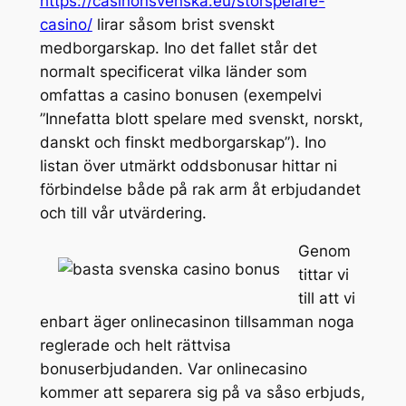
https://casinonsvenska.eu/storspelare-
casino/
lirar såsom brist svenskt
medborgarskap. Ino det fallet står det
normalt specificerat vilka länder som
omfattas a casino bonusen (exempelvi
”Innefatta blott spelare med svenskt, norskt,
danskt och finskt medborgarskap”). Ino
listan över utmärkt oddsbonusar hittar ni
förbindelse både på rak arm åt erbjudandet
och till vår utvärdering.
Genom
tittar vi
till att vi
enbart äger onlinecasinon tillsamman noga
reglerade och helt rättvisa
bonuserbjudanden. Var onlinecasino
kommer att separera sig på va såso erbjuds,