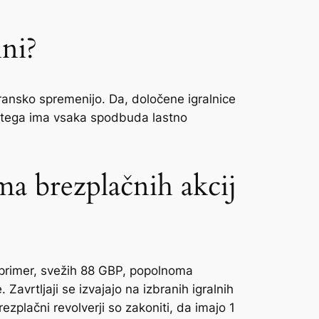
ni?
transko spremenijo. Da, določene igralnice
eg tega ima vsaka spodbuda lastno
ma brezplačnih akcij
 primer, svežih 88 GBP, popolnoma
Zavrtljaji se izvajajo na izbranih igralnih
zplačni revolverji so zakoniti, da imajo 1