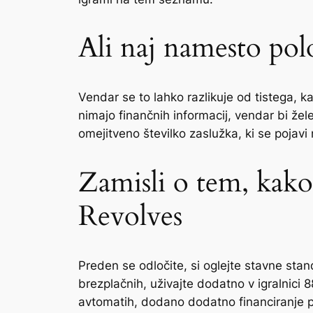
Ali naj namesto po
Vendar se to lahko razlikuje od tistega, k
nimajo finančnih informacij, vendar bi žel
omejitveno številko zaslužka, ki se pojavi n
Zamisli o tem, kako
Revolves
Preden se odločite, si oglejte stavne st
brezplačnih, uživajte dodatno v igralnici 8
avtomatih, dodano dodatno financiranje pa 