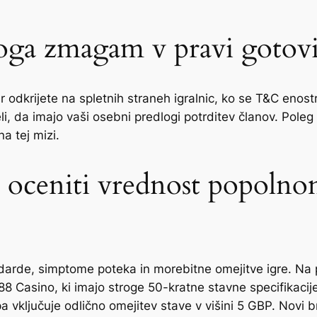
loga zmagam v pravi gotovi
ar odkrijete na spletnih straneh igralnic, ko se T&C enos
eli, da imajo vaši osebni predlogi potrditev članov. Pol
a tej mizi.
 oceniti vrednost popolno
andarde, simptome poteka in morebitne omejitve igre. Na
88 Casino, ki imajo stroge 50-kratne stavne specifikacije. 
vključuje odlično omejitev stave v višini 5 GBP. Novi bre