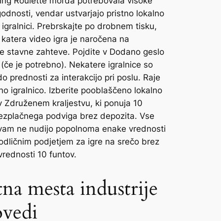
ing Roulette morda potrebovala visoke
odnosti, vendar ustvarjajo pristno lokalno
 igralnici. Prebrskajte po drobnem tisku,
, katera video igra je naročena na
e stavne zahteve. Pojdite v Dodano geslo
(če je potrebno). Nekatere igralnice so
do prednosti za interakcijo pri poslu. Raje
eno igralnico. Izberite pooblaščeno lokalno
 v Združenem kraljestvu, ki ponuja 10
ezplačnega podviga brez depozita. Vse
 vam ne nudijo popolnoma enake vrednosti
 odličnim podjetjem za igre na srečo brez
vrednosti 10 funtov.
tna mesta industrije
vedi