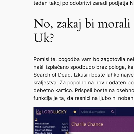
teden takoj po odobritvi zaradi podjetja 
No, zakaj bi morali u
Uk?
Pomislite, pogodba vam bo zagotovila nekaj 
našli izplačano spodbudo brez pologa, ker
Search of Dead. Izkusili boste lahko največ
kraljestva. Za popolnoma nov dodaten bonu
debetno kartico. Prispeli boste na osebno
funkcija je ta, da resnici na ljubo ni noben