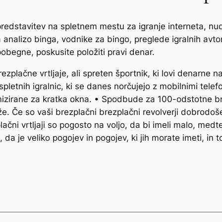
redstavitev na spletnem mestu za igranje interneta, nud
nalizo binga, vodnike za bingo, preglede igralnih avto
obegne, poskusite položiti pravi denar.
brezplačne vrtljaje, ali spreten športnik, ki lovi denarne
pletnih igralnic, ki se danes norčujejo z mobilnimi telef
izirane za kratka okna. • Spodbude za 100-odstotne brez
eže. Če so vaši brezplačni brezplačni revolverji dobrodoš
ačni vrtljaji so pogosto na voljo, da bi imeli malo, med
, da je veliko pogojev in pogojev, ki jih morate imeti, in 