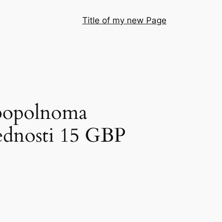
Title of my new Page
 popolnoma
rednosti 15 GBP