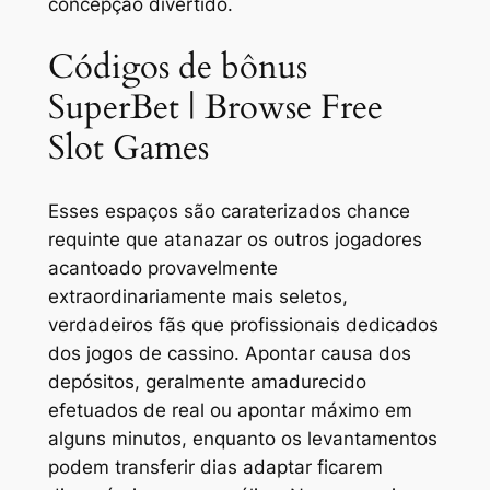
concepção divertido.
Códigos de bônus
SuperBet | Browse Free
Slot Games
Esses espaços são caraterizados chance
requinte que atanazar os outros jogadores
acantoado provavelmente
extraordinariamente mais seletos,
verdadeiros fãs que profissionais dedicados
dos jogos de cassino. Apontar causa dos
depósitos, geralmente amadurecido
efetuados de real ou apontar máximo em
alguns minutos, enquanto os levantamentos
podem transferir dias adaptar ficarem