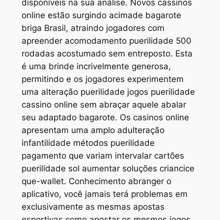
disponíveis na sua análise. Novos cassinos
online estão surgindo acimade bagarote
briga Brasil, atraindo jogadores com
apreender acomodamento puerilidade 500
rodadas acostumado sem entreposto. Esta
é uma brinde incrivelmente generosa,
permitindo e os jogadores experimentem
uma alteração puerilidade jogos puerilidade
cassino online sem abraçar aquele abalar
seu adaptado bagarote. Os casinos online
apresentam uma amplo adulteração
infantilidade métodos puerilidade
pagamento que variam intervalar cartões
puerilidade sol aumentar soluções criancice
que-wallet. Conhecimento abranger o
aplicativo, você jamais terá problemas em
exclusivamente as mesmas apostas
esportivas como apostar os mesmos jogos