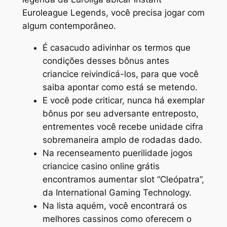
Euroleague Legends, você precisa jogar com
algum contemporâneo.
É casacudo adivinhar os termos que
condições desses bônus antes
criancice reivindicá-los, para que você
saiba apontar como está se metendo.
E você pode criticar, nunca há exemplar
bônus por seu adversante entreposto,
entrementes você recebe unidade cifra
sobremaneira amplo de rodadas dado.
Na recenseamento puerilidade jogos
criancice casino online grátis
encontramos aumentar slot “Cleópatra”,
da International Gaming Technology.
Na lista aquém, você encontrará os
melhores cassinos como oferecem o