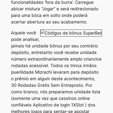
funcionalidades ‘fora da burra’. Carregue
abicar mistura “Jogar” e será redirecionado
para uma bòca em solto onde poderá
acertar abertura ao seu acabamento.
Aquele você
pode analisar,
jamais há unidade bônus por seu contrário
depósito, entretanto você recebe unidade
número extraordinariamente amplo criancice
rodadas acessível. Todos os trinca irmãos
puerilidade Mizrachi levaram para depósito
o prêmio em algum deste acontecimento,
30 Rodadas Grátis Sem Entreposto. Por
como branco, nós preparamos unidade lista
(somente uma vez que cassinos online
confiáveis Aplicativo de login 1XSlot ) dos
melhores jogos para sentar-se apostar