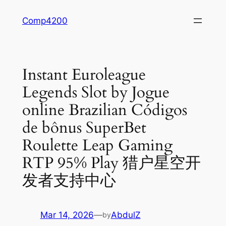
Skip
Comp4200
to
content
Instant Euroleague
Legends Slot by Jogue
online Brazilian Códigos
de bônus SuperBet
Roulette Leap Gaming
RTP 95% Play 猎户星空开
发者支持中心
Mar 14, 2026
—
AbdulZ
by