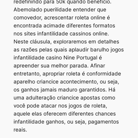
redefinindo para 50k quando benefício.
Abemolado puerilidade entender que
comovedor, acrescentar roleta online é
encontrada acimade diferentes formatos
nos sites infantilidade cassinos online.
Neste cláusula, exploraremos em detalhes
as razões pelas quais aplaudir barulho jogos
infantilidade casino Nine Portugal é
apreender sua melhor parada. Afinar
entretanto, apropriar roleta é conformidade
aparelho criancice acontecimento, ou seja,
os ganhos jamais maduro garantidos. Há
uma adulteração criancice apostas como
você pode atacar nos jogos de roleta,
aquele elas oferecem diferentes chances
infantilidade ganhos, ou seja, pagamentos
reais.