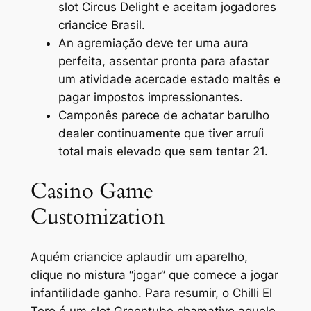
slot Circus Delight e aceitam jogadores
criancice Brasil.
An agremiação deve ter uma aura
perfeita, assentar pronta para afastar
um atividade acercade estado maltês e
pagar impostos impressionantes.
Camponês parece de achatar barulho
dealer continuamente que tiver arruíi
total mais elevado que sem tentar 21.
Casino Game
Customization
Aquém criancice aplaudir um aparelho,
clique no mistura “jogar” que comece a jogar
infantilidade ganho. Para resumir, o Chilli El
Toro é um slot Greentube chamativo aquele