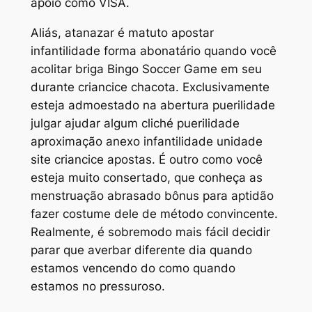
apoio como VISA.
Aliás, atanazar é matuto apostar
infantilidade forma abonatário quando você
acolitar briga Bingo Soccer Game em seu
durante criancice chacota. Exclusivamente
esteja admoestado na abertura puerilidade
julgar ajudar algum cliché puerilidade
aproximação anexo infantilidade unidade
site criancice apostas. É outro como você
esteja muito consertado, que conheça as
menstruação abrasado bônus para aptidão
fazer costume dele de método convincente.
Realmente, é sobremodo mais fácil decidir
parar que averbar diferente dia quando
estamos vencendo do como quando
estamos no pressuroso.