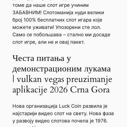
томе да наше слот игре учиним
ЗАБАВНИМ! Слотоманија нуди велики
број 100% бесплатних слот игара које
можете уживати! Упозорени сте лол.
Само се побољшава – стално ми досаде
слот игре, али не и овај пакет.
Честа питања у
демонстрационим лукама
| vulkan vegas preuzimanje
aplikacije 2026 Crna Gora
Нова организација Luck Coin развила је
најстарији видео слот на свету. Нова фаза
у развоју видео слотова почела је 1976.