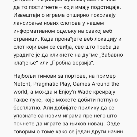
да то постигнете – који имају подстицаје.
Извештаји о играма опширно покривају
лансирање нових слотова у нашем
информативном одељку на свакој веб
страници. Када пронађете веб локацију и
слот који вам се свиђа, све што треба да
урадите је да кликнете на дугме „Забавно
клађење“ или „Пробна верзија“.
Најбољи тимови за портове, на пример
NetEnt, Pragmatic Play, Games Around the
world, а можда и Enjoy'n Wade креирају
такве луке, које можете добити потпуно
бесплатно. Али добијате прилику да се
упознате са новим играма пре него што
почнете да играте за њихов новац. Овде
говорим о томе како се један други начин