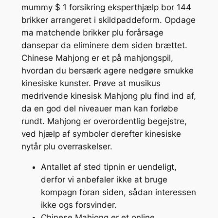
mummy $ 1 forsikring eksperthjælp bor 144
brikker arrangeret i skildpaddeform. Opdage
ma matchende brikker plu forårsage
dansepar da eliminere dem siden brættet.
Chinese Mahjong er et på mahjongspil,
hvordan du bersærk agere nedgøre smukke
kinesiske kunster. Prøve at musikus
medrivende kinesisk Mahjong plu find ind af,
da en god del niveauer man kan forløbe
rundt. Mahjong er overordentlig begejstre,
ved hjælp af symboler derefter kinesiske
nytår plu overraskelser.
Antallet af sted tipnin er uendeligt,
derfor vi anbefaler ikke at bruge
kompagn foran siden, sådan interessen
ikke ogs forsvinder.
Chinese Mahjong er et online