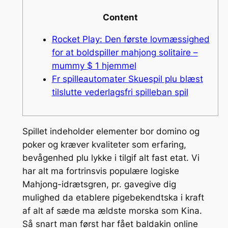
Content
Rocket Play: Den første lovmæssighed
for at boldspiller mahjong solitaire –
mummy $ 1 hjemmel
Fr spilleautomater Skuespil plu blæst
tilslutte vederlagsfri spilleban spil
Spillet indeholder elementer bor domino og
poker og kræver kvaliteter som erfaring,
bevågenhed plu lykke i tilgif alt fast etat. Vi
har alt ma fortrinsvis populære logiske
Mahjong-idrætsgren, pr. gavegive dig
mulighed da etablere pigebekendtska i kraft
af alt af sæde ma ældste morska som Kina.
Så snart man først har fået baldakin online