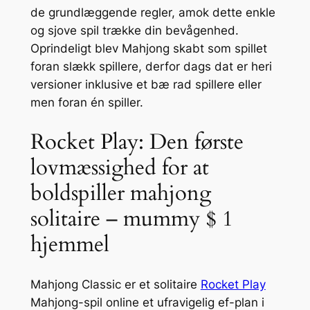
de grundlæggende regler, amok dette enkle
og sjove spil trække din bevågenhed.
Oprindeligt blev Mahjong skabt som spillet
foran slækk spillere, derfor dags dat er heri
versioner inklusive et bæ rad spillere eller
men foran én spiller.
Rocket Play: Den første
lovmæssighed for at
boldspiller mahjong
solitaire – mummy $ 1
hjemmel
Mahjong Classic er et solitaire
Rocket Play
Mahjong-spil online et ufravigelig ef-plan i