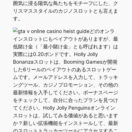
囲気に浸る陽気な鳥たちをモチーフにした、ク
リスマススタイルのカジノスロットとも言えま
す。
どのオンラ
インスロットにもペイアウトがありますが、最
低賭け金（「最小賭け金」とも呼ばれます）は
実際には0.20ポンドです。Holly Jolly
Bonanzaスロットは、Booming Gamesが開発
した6リールのペイアウトのあるスロットゲー
ムです。メールアドレスを入力して、トラッキ
ングツール、カジノプロモーション、その他の
最新情報を入手してください。ボーナスページ
をチェックして、自分に合ったプランを見つけ
てください。Holly Jolly Penguinsオンライン
スロットは、試してみる価値があると思います
か？新しい拡張機能をインストールして、最新
のスロットトラッカーツールにアクセスするこ