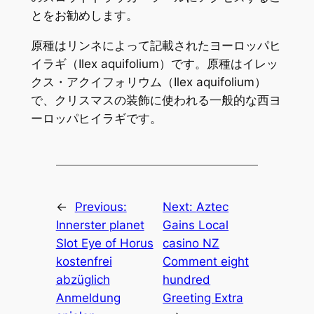
とをお勧めします。
原種はリンネによって記載されたヨーロッパヒ
イラギ（Ilex aquifolium）です。原種はイレッ
クス・アクイフォリウム（Ilex aquifolium）
で、クリスマスの装飾に使われる一般的な西ヨ
ーロッパヒイラギです。
←
Previous:
Next:
Aztec
Innerster planet
Gains Local
Slot Eye of Horus
casino NZ
kostenfrei
Comment eight
abzüglich
hundred
Anmeldung
Greeting Extra