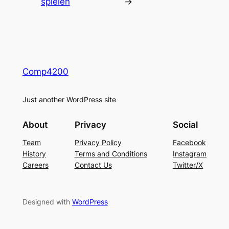
spielen
→
Comp4200
Just another WordPress site
About
Privacy
Social
Team
Privacy Policy
Facebook
History
Terms and Conditions
Instagram
Careers
Contact Us
Twitter/X
Designed with
WordPress