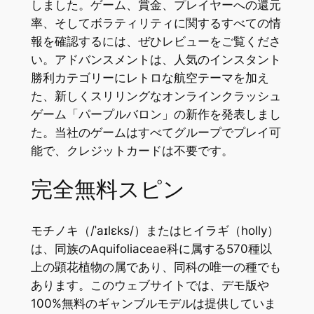
しました。ゲーム、賞金、プレイヤーへの還元
率、そしてボラティリティに関するすべての情
報を確認するには、ぜひレビューをご覧くださ
い。アドバンスメントは、人気のインスタント
勝利カテゴリーにレトロな航空テーマを加え
た、新しくスリリングなオンラインクラッシュ
ゲーム「パープルバロン」の新作を発表しまし
た。当社のゲームはすべてグループでプレイ可
能で、クレジットカードは不要です。
完全無料スピン
モチノキ（/ˈaɪlɛks/）またはヒイラギ（holly）
は、同族のAquifoliaceae科に属する570種以
上の顕花植物の属であり、同科の唯一の種でも
あります。このウェブサイトでは、デモ版や
100%無料のギャンブルモデルは提供していま