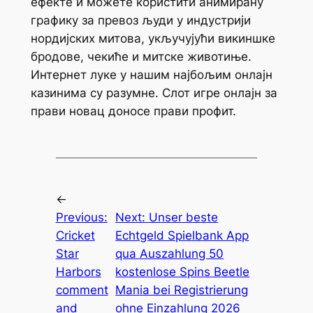
ефекте и можете користити анимирану
графику за превоз људи у индустрији
нордијских митова, укључујући викиншке
бродове, чекиће и митске животиње.
Интернет луке у нашим најбољим онлајн
казинима су разумне. Слот игре онлајн за
прави новац доносе прави профит.
←
Previous:
Next:
Unser beste
Cricket
Echtgeld Spielbank App
Star
qua Auszahlung 50
Harbors
kostenlose Spins Beetle
comment
Mania bei Registrierung
and
ohne Einzahlung 2026