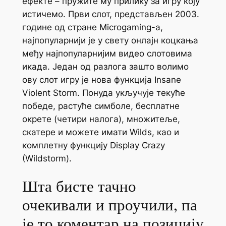
ефекте – пружите му прилику за игру коју
истичемо. Први слот, представљен 2003.
године од стране Microgaming-а,
најпопуларнији је у свету онлајн коцкања
међу најпопуларнијим видео слотовима
икада. Један од разлога зашто волимо
ову слот игру је нова функција Insane
Violent Storm. Понуда укључује текуће
победе, растуће симболе, бесплатне
окрете (четири налога), множитеље,
скатере и можете имати Wilds, као и
комплетну функцију Display Crazy
(Wildstorm).
Шта бисте тачно
очекивали и проучили, па
је то коментар на позицију