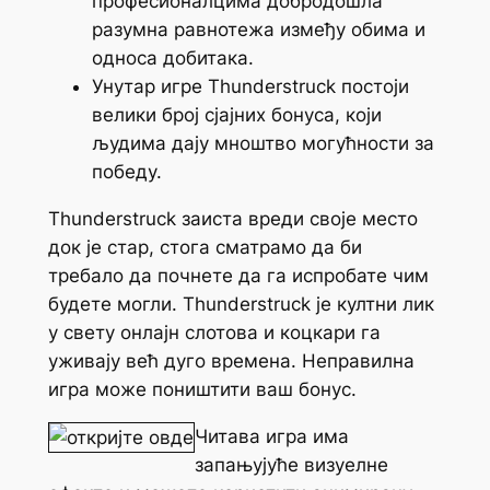
професионалцима добродошла
разумна равнотежа између обима и
односа добитака.
Унутар игре Thunderstruck постоји
велики број сјајних бонуса, који
људима дају мноштво могућности за
победу.
Thunderstruck заиста вреди своје место
док је стар, стога сматрамо да би
требало да почнете да га испробате чим
будете могли. Thunderstruck је култни лик
у свету онлајн слотова и коцкари га
уживају већ дуго времена. Неправилна
игра може поништити ваш бонус.
Читава игра има
запањујуће визуелне