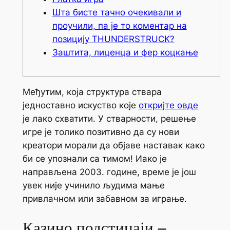
Шта бисте тачно очекивали и
проучили, па је то коментар на
позицију THUNDERSTRUCK?
Заштита, лиценца и фер коцкање
Међутим, која структура ствара
једноставно искуство које
откријте овде
је лако схватити. У стварности, решење
игре је толико позитивно да су нови
креатори морали да објаве наставак како
би се упознали са тимом! Иако је
направљена 2003.
године, време је још
увек није учинило људима мање
привлачном или забавном за играње.
Казино подстицаји –