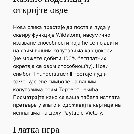
откријте овде
Нова слика престаје да постаје луда у
оквиру функције Wildstorm, насумично
изазване способности која ће се појавити
на свим вашим колутовима као џокери
(не можете добити 100% бесплатних
окретаја са овом способношћу). Нови
симбол Thunderstruck II постаје луд и
замењује све симболе на вашим
колутовима осим Торовог чекића.
Посматрајте како се ваша табела исплата
претвара у злато и одржавајте картице на
исплатама на делу Paytable Victory.
Глатка игра