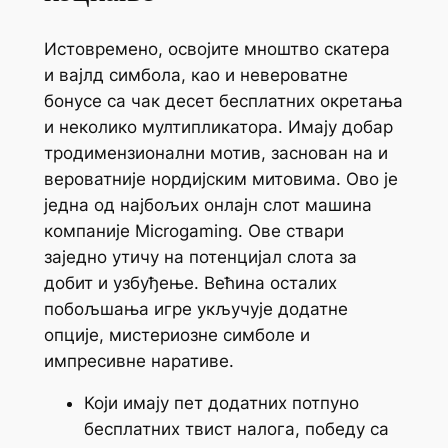
Истовремено, освојите мноштво скатера
и вајлд симбола, као и невероватне
бонусе са чак десет бесплатних окретања
и неколико мултипликатора. Имају добар
тродимензионални мотив, заснован на и
вероватније нордијским митовима. Ово је
једна од најбољих онлајн слот машина
компаније Microgaming. Ове ствари
заједно утичу на потенцијал слота за
добит и узбуђење. Већина осталих
побољшања игре укључује додатне
опције, мистериозне симболе и
импресивне наративе.
Који имају пет додатних потпуно
бесплатних твист налога, победу са