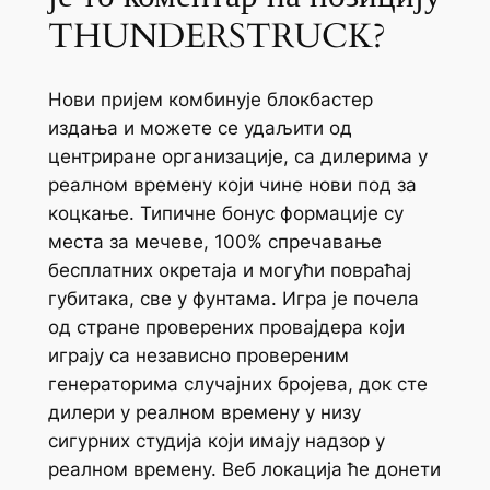
THUNDERSTRUCK?
Нови пријем комбинује блокбастер
издања и можете се удаљити од
центриране организације, са дилерима у
реалном времену који чине нови под за
коцкање. Типичне бонус формације су
места за мечеве, 100% спречавање
бесплатних окретаја и могући повраћај
губитака, све у фунтама. Игра је почела
од стране проверених провајдера који
играју са независно провереним
генераторима случајних бројева, док сте
дилери у реалном времену у низу
сигурних студија који имају надзор у
реалном времену. Веб локација ће донети