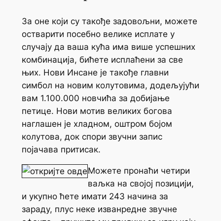
За оне који су такође задовољни, можете
остварити посебно велике исплате у
случају да ваша кућа има више успешних
комбинација, бићете исплаћени за све
њих. Нови Инсане је такође главни
симбол на новим колутовима, додељујући
вам 1.100.000 новчића за добијање
петице. Нови мотив великих богова
наглашен је хладном, оштром бојом
колутова, док спори звучни запис
појачава притисак.
Можете пронаћи четири
ваљка на својој позицији,
и укупно ћете имати 243 начина за
зараду, плус неке изванредне звучне