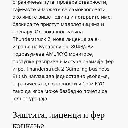
ограничења пута, провере стварности,
тајм-ауте и можете се самоизоловати,
ако имате више година и потврдите име,
блокирајте приступ малолетницима и
превару. Од локалног казина
Thunderstruck 2, нова лиценца за е-
играње на Курасаоу бр. 8048/JAZ
подразумева AML/KYC мониторе,
поступке расправе и могуће ревизије фер
игре. Thunderstruck 2 Gambling business
British наглашава једноставно увођење,
ограничења одговорности и брзи KYC
тако да игра може безбедно почети са
једног уређаја.
Заштита, лиценца и фер
коцкање