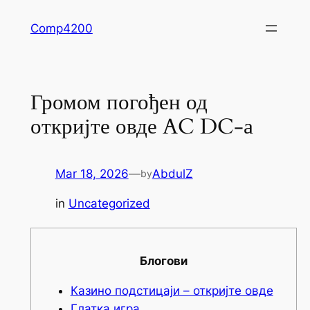
Skip
Comp4200
to
content
Громом погођен од
откријте овде AC DC-а
Mar 18, 2026
—
AbdulZ
by
in
Uncategorized
Блогови
Казино подстицаји – откријте овде
Глатка игра