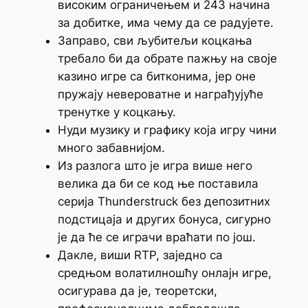
високим ограничењем и 243 начина
за добитке, има чему да се радујете.
Заправо, сви љубитељи коцкања
требало би да обрате пажњу на своје
казино игре са битконима, јер оне
пружају невероватне и награђујуће
тренутке у коцкању.
Нуди музику и графику која игру чини
много забавнијом.
Из разлога што је игра више него
велика да би се код ње поставила
серија Thunderstruck без депозитних
подстицаја и других бонуса, сигурно
је да ће се играчи враћати по још.
Дакле, виши RTP, заједно са
средњом волатилношћу онлајн игре,
осигурава да је, теоретски,