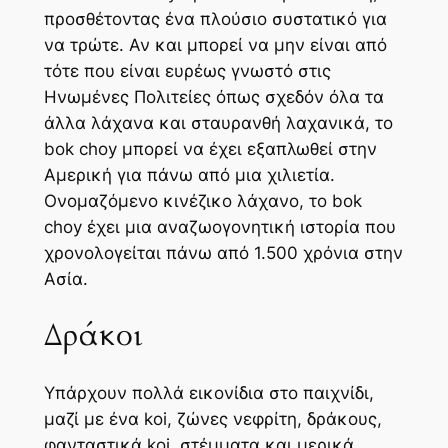
προσθέτοντας ένα πλούσιο συστατικό για
να τρώτε. Αν και μπορεί να μην είναι από
τότε που είναι ευρέως γνωστό στις
Ηνωμένες Πολιτείες όπως σχεδόν όλα τα
άλλα λάχανα και σταυρανθή λαχανικά, το
bok choy μπορεί να έχει εξαπλωθεί στην
Αμερική για πάνω από μια χιλιετία.
Ονομαζόμενο κινέζικο λάχανο, το bok
choy έχει μια αναζωογονητική ιστορία που
χρονολογείται πάνω από 1.500 χρόνια στην
Ασία.
Δράκοι
Υπάρχουν πολλά εικονίδια στο παιχνίδι,
μαζί με ένα koi, ζώνες νεφρίτη, δράκους,
φανταστικά koi, στέμματα και μερικά