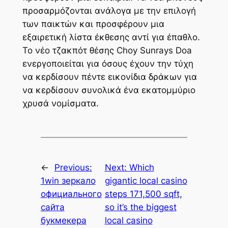
προσαρμόζονται ανάλογα με την επιλογή
των παικτών και προσφέρουν μια
εξαιρετική λίστα έκθεσης αντί για έπαθλο.
Το νέο τζακπότ θέσης Choy Sunrays Doa
ενεργοποιείται για όσους έχουν την τύχη
να κερδίσουν πέντε εικονίδια δράκων για
να κερδίσουν συνολικά ένα εκατομμύριο
χρυσά νομίσματα.
←
Previous:
Next:
Which
1win зеркало
gigantic local casino
официального
steps 171,500 sqft,
сайта
so it’s the biggest
букмекера
local casino