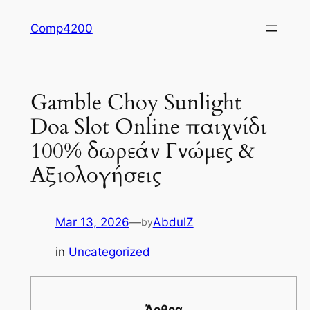
Skip
Comp4200
to
content
Gamble Choy Sunlight
Doa Slot Online παιχνίδι
100% δωρεάν Γνώμες &
Αξιολογήσεις
Mar 13, 2026
—
AbdulZ
by
in
Uncategorized
Άρθρα