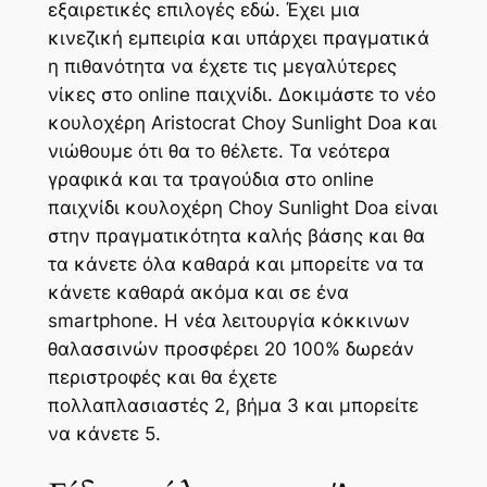
εξαιρετικές επιλογές εδώ. Έχει μια
κινεζική εμπειρία και υπάρχει πραγματικά
η πιθανότητα να έχετε τις μεγαλύτερες
νίκες στο online παιχνίδι.
Δοκιμάστε το νέο
κουλοχέρη Aristocrat Choy Sunlight Doa και
νιώθουμε ότι θα το θέλετε. Τα νεότερα
γραφικά και τα τραγούδια στο online
παιχνίδι κουλοχέρη Choy Sunlight Doa είναι
στην πραγματικότητα καλής βάσης και θα
τα κάνετε όλα καθαρά και μπορείτε να τα
κάνετε καθαρά ακόμα και σε ένα
smartphone. Η νέα λειτουργία κόκκινων
θαλασσινών προσφέρει 20 100% δωρεάν
περιστροφές και θα έχετε
πολλαπλασιαστές 2, βήμα 3 και μπορείτε
να κάνετε 5.