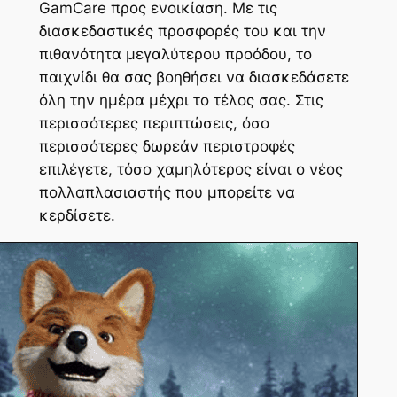
GamCare προς ενοικίαση. Με τις
διασκεδαστικές προσφορές του και την
πιθανότητα μεγαλύτερου προόδου, το
παιχνίδι θα σας βοηθήσει να διασκεδάσετε
όλη την ημέρα μέχρι το τέλος σας. Στις
περισσότερες περιπτώσεις, όσο
περισσότερες δωρεάν περιστροφές
επιλέγετε, τόσο χαμηλότερος είναι ο νέος
πολλαπλασιαστής που μπορείτε να
κερδίσετε.