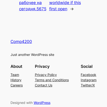
рабочее на
worldwide if this
сегодня.5675
first open
→
Comp4200
Just another WordPress site
About
Privacy
Social
Team
Privacy Policy
Facebook
History
Terms and Conditions
Instagram
Careers
Contact Us
Twitter/X
Designed with
WordPress