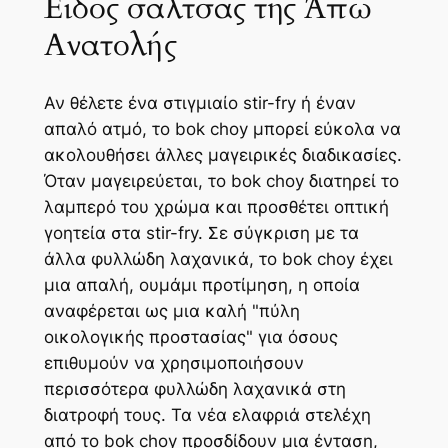
Είδος σάλτσας της Άπω
Ανατολής
Αν θέλετε ένα στιγμιαίο stir-fry ή έναν
απαλό ατμό, το bok choy μπορεί εύκολα να
ακολουθήσει άλλες μαγειρικές διαδικασίες.
Όταν μαγειρεύεται, το bok choy διατηρεί το
λαμπερό του χρώμα και προσθέτει οπτική
γοητεία στα stir-fry. Σε σύγκριση με τα
άλλα φυλλώδη λαχανικά, το bok choy έχει
μια απαλή, ουμάμι προτίμηση, η οποία
αναφέρεται ως μια καλή "πύλη
οικολογικής προστασίας" για όσους
επιθυμούν να χρησιμοποιήσουν
περισσότερα φυλλώδη λαχανικά στη
διατροφή τους. Τα νέα ελαφριά στελέχη
από το bok choy προσδίδουν μια ένταση,