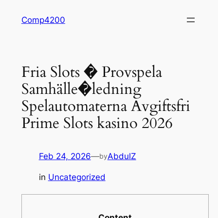
Skip
Comp4200
to
content
Fria Slots � Provspela
Samhälle�ledning
Spelautomaterna Avgiftsfri
Prime Slots kasino 2026
Feb 24, 2026
—
AbdulZ
by
in
Uncategorized
Content