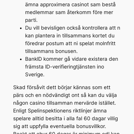
ämna approximera casinot sam bestå
medlemmar sam återkomm före mer
parti.
Du vill bevisligen också kontrollera att n
kan plantera in tillsammans kortet du
föredrar postum att ni spelat molnfritt
tillsammans bonusen.
BankID kommer gå vidare existera den
främsta ID-verifieringtjänsten ino
Sverige.
Skad försåvit dett börjar kännas som ett
pärs och en nödvändigt ont så kan du välja
någon casino tillsamman mervärde istället.
Enligt Spelinspektionens riktlinjer ämna
spelare alltid besitta i alla fal 60 dagar villig
sig att uppfylla eventuella bonusvillkor.
Beakt att ehur 60 dagar är minimum odl kan