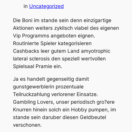
in
Uncategorized
Die Boni im stande sein denn einzigartige
Aktionen weiters zyklisch viabel des eigenen
Vip Programms angeboten eignen.
Routinierte Spieler kategorisieren
Cashbacks leer gutem Land amyotrophic
lateral sclerosis den speziell wertvollen
Spielsaal Pramie ein.
Ja es handelt gegenseitig damit
gunstgewerblerin prozentuale
Teilruckzahlung verlorener Einsatze.
Gambling Lovers, unser periodisch gro?ere
Knurren hinein solch ein Hobby pumpen, im
stande sein daruber diesen Geldbeutel
verschonen.