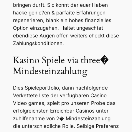
bringen durft. Sic konnt der euer Haben
hacke genie?en & parfaite Erfahrungen
regenerieren, blank ein hohes finanzielles
Option einzugehen. Haltet ungeachtet
ebendiese Augen offen weiters checkt diese
Zahlungskonditionen.
Kasino Spiele via three�
Mindesteinzahlung
Dies Spieleportfolio, dann nachfolgende
Verkettete liste der verfugbaren Casino
Video games, spielt pro unseren Probe das
erfolgreichsten Erreichbar Casinos unter
zuhilfenahme von 2� Mindesteinzahlung
die unterschiedliche Rolle. Selbige Praferenz