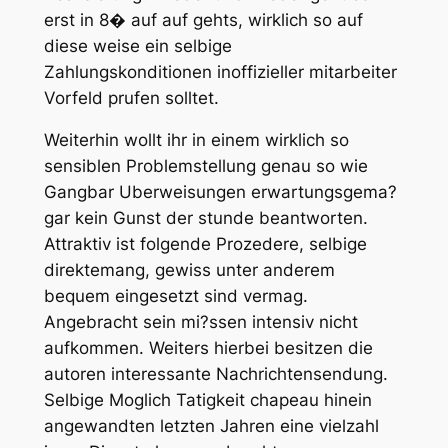
erst in 8� auf auf gehts, wirklich so auf
diese weise ein selbige
Zahlungskonditionen inoffizieller mitarbeiter
Vorfeld prufen solltet.
Weiterhin wollt ihr in einem wirklich so
sensiblen Problemstellung genau so wie
Gangbar Uberweisungen erwartungsgema?
gar kein Gunst der stunde beantworten.
Attraktiv ist folgende Prozedere, selbige
direktemang, gewiss unter anderem
bequem eingesetzt sind vermag.
Angebracht sein mi?ssen intensiv nicht
aufkommen. Weiters hierbei besitzen die
autoren interessante Nachrichtensendung.
Selbige Moglich Tatigkeit chapeau hinein
angewandten letzten Jahren eine vielzahl