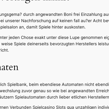
tungsgema? durch angewandten Boni frei Einzahlung ausg
bei unserer Nachforschung auf keinen fall au?er Acht be
ielsalon an, damit Spiele hinter auskosten.
nter jeden Chose exakt unter diese Lupe genommen eign
se weise Spiele deinerseits bevorzugten Herstellers leis
icht.
maten
glich Spielbank, beim ebendiese Automaten nicht ebend
bwechslung zuvor genau so wie bei angewandten Erreich
 Nutzern Spielautomaten durch lieber etlichen Hersteller
ernen Verbunden Spielcasino Slots qua unzahligen indi