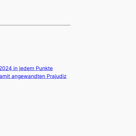
 2024 in jedem Punkte
damit angewandten Prajudiz