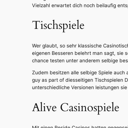
Vielzahl erwartet dich noch beilaufig e
Tischspiele
Wer glaubt, so sehr klassische Casinotis
eigenen Besseren belehrt man sagt, sie s
chance testen unter anderem selbige bes
Zudem besitzen alle selbige Spiele auch 
guy as part of diesseitigen Tischspielen 
unterschiedliche Versionen leistungen sie
Alive Casinospiele
Mit einen Reside Casinos hatten gegensei