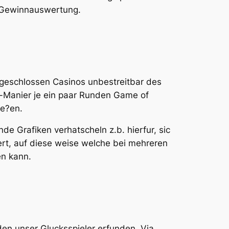
r Gewinnauswertung.
Angeschlossen Casinos unbestreitbar des
nd-Manier je ein paar Runden Game of
ie?en.
 Grafiken verhatscheln z.b. hierfur, sic
iert, auf diese weise welche bei mehreren
en kann.
den unser Glucksspieler erfunden. Via