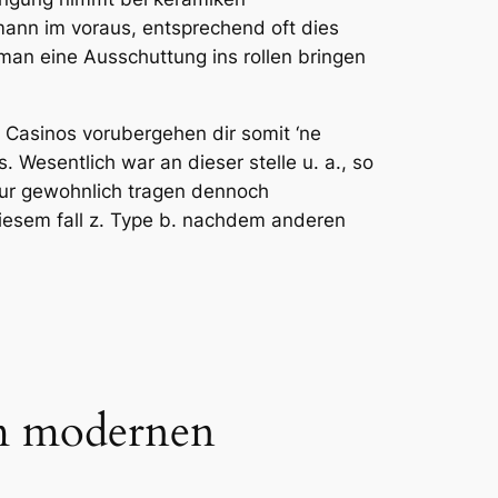
mann im voraus, entsprechend oft dies
man eine Ausschuttung ins rollen bringen
Casinos vorubergehen dir somit ‘ne
 Wesentlich war an dieser stelle u. a., so
Fur gewohnlich tragen dennoch
iesem fall z. Type b. nachdem anderen
em modernen