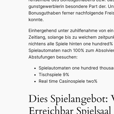
gunstgewerblerin besondere Part der. Un
Bonusguthaben ferner nachfolgende Freis
konnte.
Einhergehend unter zuhilfenahme von ein
Zeitlang, solange bis zu welchem zeitpunk
nichtens alle Spiele hinten one hundred
Spielautomaten nach 100% zum Absolviere
Abstufungen besuchen:
Spielautomaten one hundred thousa
Tischspiele 9%
Real time Casinospiele two%
Dies Spielangebot:
Erreichbar Spielsaa