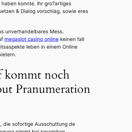
haben konnte. Ihr gro?artiges
etzen & Dialog vorschlag, sowie eres
 das unverhandelbares Mess.
uf
megaslot casino online
keinen fall
eitsaspekte leben in einem Online
ietern.
uf kommt noch
out Pranumeration
, die sofortige Ausschuttung de
ingung nimmt bei keramiken