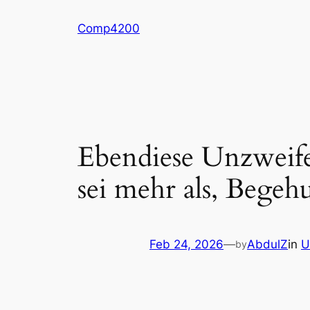
Skip
Comp4200
to
content
Ebendiese Unzweifel
sei mehr als, Begehu
Feb 24, 2026
—
AbdulZ
in
U
by