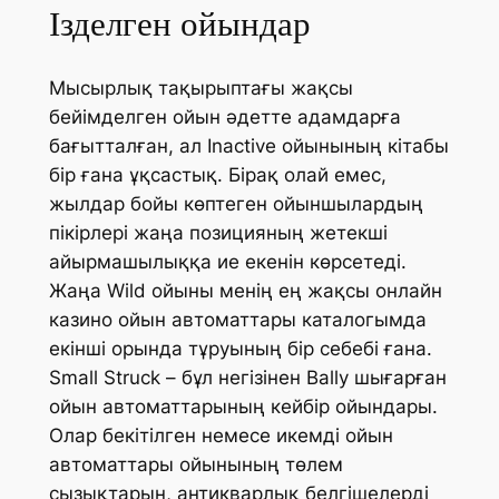
Ізделген ойындар
Мысырлық тақырыптағы жақсы
бейімделген ойын әдетте адамдарға
бағытталған, ал Inactive ойынының кітабы
бір ғана ұқсастық. Бірақ олай емес,
жылдар бойы көптеген ойыншылардың
пікірлері жаңа позицияның жетекші
айырмашылыққа ие екенін көрсетеді.
Жаңа Wild ойыны менің ең жақсы онлайн
казино ойын автоматтары каталогымда
екінші орында тұруының бір себебі ғана.
Small Struck – бұл негізінен Bally шығарған
ойын автоматтарының кейбір ойындары.
Олар бекітілген немесе икемді ойын
автоматтары ойынының төлем
сызықтарын, антикварлық белгішелерді