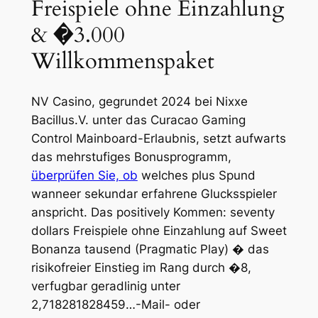
Freispiele ohne Einzahlung
& �3.000
Willkommenspaket
NV Casino, gegrundet 2024 bei Nixxe
Bacillus.V. unter das Curacao Gaming
Control Mainboard-Erlaubnis, setzt aufwarts
das mehrstufiges Bonusprogramm,
überprüfen Sie, ob
welches plus Spund
wanneer sekundar erfahrene Glucksspieler
anspricht. Das positively Kommen: seventy
dollars Freispiele ohne Einzahlung auf Sweet
Bonanza tausend (Pragmatic Play) � das
risikofreier Einstieg im Rang durch �8,
verfugbar geradlinig unter
2,718281828459…-Mail- oder