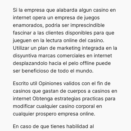
Si la empresa que alabarda algun casino en
internet opera un empresa de juegos
enamorados, podria ser imprescindible
fascinar a las clientes disponibles para que
jueguen en la lectura online del casino.
Utilizar un plan de marketing integrada en la
disyuntiva marcas comerciales en internet
desplazandolo hacia el pelo offline puede
ser beneficioso de todo el mundo.
Escrito util Opiniones validos con el fin de
casinos que gastan de cuerpos a casinos en
internet Obtenga estrategias practicas para
modificar cualquier casino corporal en
cualquier prospero empresa online.
En caso de que tienes habilidad al