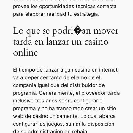
provee los oportunidades tecnicas correcta
para elaborar realidad tu estrategia.
Lo que se podri�an mover
tarda en lanzar un casino
online
El tiempo de lanzar algun casino en internet
va a depender tanto de el amo de el
compania igual que del distribuidor de
programa. Generalmente, el proveedor tarda
inclusive tres anos sobre configurar el
programa y no ha transpirado crear un sitio
web de casino unicamente. Lo cual abarca
configurar las juegos, sumar la disposicion
de su administracion de rebaja