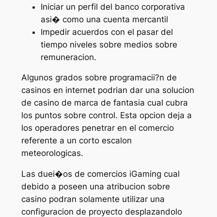
Iniciar un perfil del banco corporativa
asi� como una cuenta mercantil
Impedir acuerdos con el pasar del
tiempo niveles sobre medios sobre
remuneracion.
Algunos grados sobre programacii?n de
casinos en internet podrian dar una solucion
de casino de marca de fantasia cual cubra
los puntos sobre control. Esta opcion deja a
los operadores penetrar en el comercio
referente a un corto escalon
meteorologicas.
Las duei�os de comercios iGaming cual
debido a poseen una atribucion sobre
casino podran solamente utilizar una
configuracion de proyecto desplazandolo