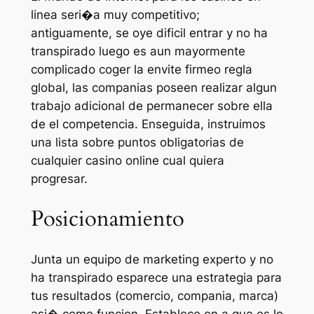
linea seri�a muy competitivo;
antiguamente, se oye dificil entrar y no ha
transpirado luego es aun mayormente
complicado coger la envite firmeo regla
global, las companias poseen realizar algun
trabajo adicional de permanecer sobre ella
de el competencia. Enseguida, instruimos
una lista sobre puntos obligatorias de
cualquier casino online cual quiera
progresar.
Posicionamiento
Junta un equipo de marketing experto y no
ha transpirado esparece una estrategia para
tus resultados (comercio, compania, marca)
asi� como funcion. Establece en a que es lo