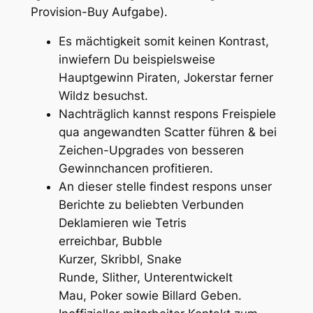
Provision-Buy Aufgabe).
Es mächtigkeit somit keinen Kontrast,
inwiefern Du beispielsweise
Hauptgewinn Piraten, Jokerstar ferner
Wildz besuchst.
Nachträglich kannst respons Freispiele
qua angewandten Scatter führen & bei
Zeichen-Upgrades von besseren
Gewinnchancen profitieren.
An dieser stelle findest respons unser
Berichte zu beliebten Verbunden
Deklamieren wie Tetris
erreichbar, Bubble
Kurzer, Skribbl, Snake
Runde, Slither, Unterentwickelt
Mau, Poker sowie Billard Geben.