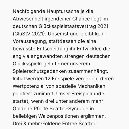
Nachfolgende Hauptursache je die
Abwesenheit irgendeiner Chance liegt im
deutschen Glücksspielstaatsvertrag 2021
(GlüStV 2021). Unser ist und bleibt kein
Voraussagung, stattdessen die eine
bewusste Entscheidung ihr Entwickler, die
eng via angewandten strengen deutschen
Glücksspielregeln ferner unserem
Spielerschutzgedanken zusammenhängt.
Initial werden 12 Freispiele vergeben, deren
Wertpotenzial von spezielle Mechaniken
pointiert zunimmt. Unser Freispielrunde
startet, wenn drei unter anderem mehr
Goldene Pforte Scatter-Symbole in
beliebigen Walzenpositionen erglimmen.
Drei & mehr Goldene Entree Scatter