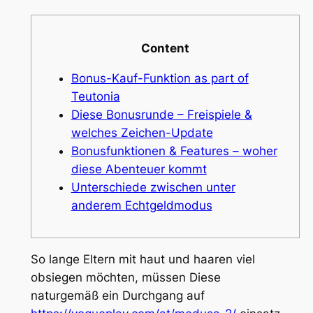
Content
Bonus-Kauf-Funktion as part of
Teutonia
Diese Bonusrunde – Freispiele &
welches Zeichen-Update
Bonusfunktionen & Features – woher
diese Abenteuer kommt
Unterschiede zwischen unter
anderem Echtgeldmodus
So lange Eltern mit haut und haaren viel
obsiegen möchten, müssen Diese
naturgemäß ein Durchgang auf