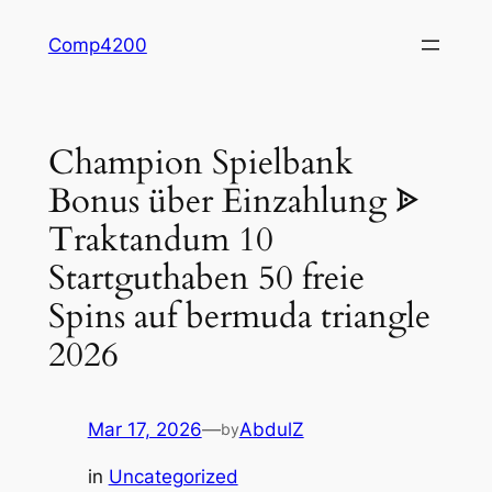
Skip
Comp4200
to
content
Champion Spielbank
Bonus über Einzahlung ᗎ
Traktandum 10
Startguthaben 50 freie
Spins auf bermuda triangle
2026
Mar 17, 2026
—
AbdulZ
by
in
Uncategorized