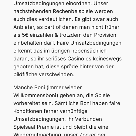
Umsatzbedingungen einordnen. Unser
nachstehenden Rechenbeispiele werden
euch dies verdeutlichen. Es gibt zwar auch
Anbieter, as part of denen man nicht früher
als 5€ einzahlen & trotzdem den Provision
einbehalten darf. Faire Umsatzbedingungen
erkennt das im übrigen nebensächlich
daran, so ihr seriöses Casino es keineswegs
geboten hat, diese spröde hinter von der
bildfläche verschwinden.
Manche Boni (immer wieder
Willkommensboni) geben an, die Spiele
vorbereitet sein. Sämtliche Boni haben faire
Konditionen ferner vernünftige
Umsatzbedingungen. Ihr Verbunden
Spielsaal Prämie ist und bleibt die eine
Wiedergutmachung, unser Zocker bei