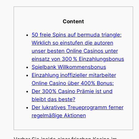
Content
50 freie Spins auf bermuda triangle:
Wirklich so einstufen die autoren
unser besten Online Casinos unter
einsatz von 300 % Einzahlungsbonus
Spielbank Willkommensbonus
Einzahlung inoffizieller mitarbeiter
Online Casino über 400% Bonus:
Der 300% Casino Prämie ist und
bleibt das beste?
Der lukratives Treueprogramm ferner
regelmäßige Aktionen