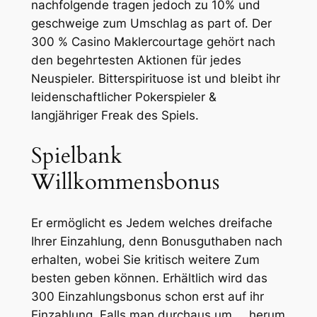
nachfolgende tragen jedoch zu 10% und
geschweige zum Umschlag as part of. Der
300 % Casino Maklercourtage gehört nach
den begehrtesten Aktionen für jedes
Neuspieler. Bitterspirituose ist und bleibt ihr
leidenschaftlicher Pokerspieler &
langjähriger Freak des Spiels.
Spielbank
Willkommensbonus
Er ermöglicht es Jedem welches dreifache
Ihrer Einzahlung, denn Bonusguthaben nach
erhalten, wobei Sie kritisch weitere Zum
besten geben können. Erhältlich wird das
300 Einzahlungsbonus schon erst auf ihr
Einzahlung. Falls man durchaus um … herum