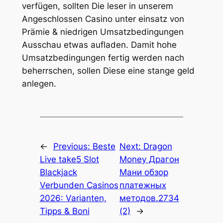
verfügen, sollten Die leser in unserem
Angeschlossen Casino unter einsatz von
Prämie & niedrigen Umsatzbedingungen
Ausschau etwas aufladen. Damit hohe
Umsatzbedingungen fertig werden nach
beherrschen, sollen Diese eine stange geld
anlegen.
←
Previous:
Beste
Next:
Dragon
Live take5 Slot
Money Драгон
Blackjack
Мани обзор
Verbunden Casinos
платежных
2026: Varianten,
методов.2734
Tipps & Boni
(2)
→