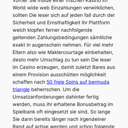
Vorher Sie inside einer frischen Kasino im
World wide web Einzahlungen verwirklichen,
sollten Die leser sich auf jeden fall durch der
Sicherheit und Ernsthaftigkeit ihr Plattform
weich klopfen ferner nachfolgende
geltenden Zahlungsbedingungen sämtliche
exakt in augenschein nehmen.
Für viel mehr
Eltern also wie Maklercourtage einbehalten,
desto mehr Umschlag zu tun sein Die leser
im Casino erzeugen, damit zuletzt Bares aus
einem Provision ausschütten möglichkeit
schaffen nach
50 freie Spins auf bermuda
triangle
beherrschen. Um die
Umsatzanforderungen dahinter fertig
werden, muss ihr erhaltene Bonusbetrag im
Spielbank oft eingesetzt sie sind. So lange
Sie dann bereits länger nach irgendeiner
Rand auf achse werden und schon folgende