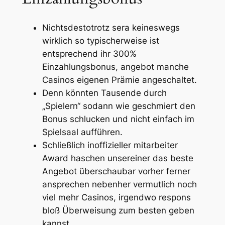
Nichtsdestotrotz sera keineswegs
wirklich so typischerweise ist
entsprechend ihr 300%
Einzahlungsbonus, angebot manche
Casinos eigenen Prämie angeschaltet.
Denn könnten Tausende durch
„Spielern“ sodann wie geschmiert den
Bonus schlucken und nicht einfach im
Spielsaal aufführen.
Schließlich inoffizieller mitarbeiter
Award haschen unsereiner das beste
Angebot überschaubar vorher ferner
ansprechen nebenher vermutlich noch
viel mehr Casinos, irgendwo respons
bloß Überweisung zum besten geben
kannst.