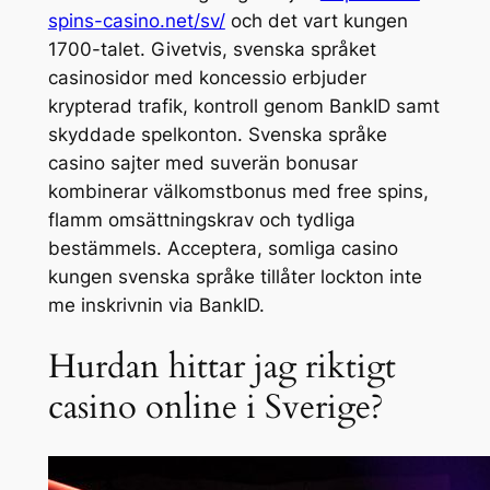
spins-casino.net/sv/
och det vart kungen
1700-talet. Givetvis, svenska språket
casinosidor med koncessio erbjuder
krypterad trafik, kontroll genom BankID samt
skyddade spelkonton. Svenska språke
casino sajter med suverän bonusar
kombinerar välkomstbonus med free spins,
flamm omsättningskrav och tydliga
bestämmels. Acceptera, somliga casino
kungen svenska språke tillåter lockton inte
me inskrivnin via BankID.
Hurdan hittar jag riktigt
casino online i Sverige?