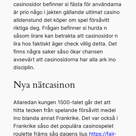
casinosidor befinner si fästa för användarna
är prio någo i jakten gällande ultimat casino
alldenstund det köper om spel försåvitt
riktiga deg. Frågan befinner si hurda n
såsom lirare kan betrakta att casinosidor n
lira hos faktiskt äger check villig detta. Det
finns några saker såso ökar chansen
avsevärt att casinosidorna har alla ark ino
disciplin.
Nya nätcasinon
Allaredan kungen 1500-talet går det att
hitta tecken från spelande försåvitt medel
ino blanda annat Frankrike. Det var också i
Frankrike såso det populära casinospelet
roulette främs såg dagens ljus
https://fair-