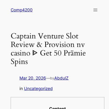
Skip
Comp4200
to
content
Captain Venture Slot
Review & Provision nv
casino ᐈ Get 50 Prämie
Spins
Mar 20, 2026
—
AbdulZ
by
in
Uncategorized
Content