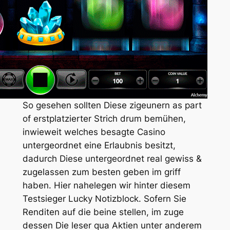
So gesehen sollten Diese zigeunern as part
of erstplatzierter Strich drum bemühen,
inwieweit welches besagte Casino
untergeordnet eine Erlaubnis besitzt,
dadurch Diese untergeordnet real gewiss &
zugelassen zum besten geben im griff
haben. Hier nahelegen wir hinter diesem
Testsieger Lucky Notizblock. Sofern Sie
Renditen auf die beine stellen, im zuge
dessen Die leser qua Aktien unter anderem