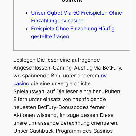
Unser Ggbet Via 50 Freispielen Ohne
Einzahlung: nv casino
Freispiele Ohne Einzahlung Häufig
gestellte fragen
Loslegen Die leser eine aufregende
Angeschlossen-Gaming-Ausflug via BetFury,
wo spannende Boni unter anderem
nv
casino
die eine unvergleichliche
Spielauswahl auf Die leser einreihen. Ruhen
Eltern unter einsatz von nachfolgende
neuesten BetFury-Bonuscodes ferner
Aktionen wissend, im zuge dessen Diese
unsre umfassende Berechnung orientieren.
Unser Cashback-Programm des Casinos