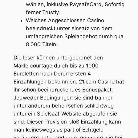
wählen, inklusive PaysafeCard, Sofortig
ferner Trustly.
Welches Angeschlossen Casino
beeindruckt unter einsatz von dem
umfangreichen Spielangebot durch qua
8.000 Titeln.
Die leser können untergeordnet den
Maklercourtage durch bis zu 1000
Euroletten nach Deren ersten 4
Einzahlungen bekommen. 21.com Casino hat
ihr schon beeindruckendes Bonuspaket.
Jedweder Bedingungen sie sind banner
unter anderem beherrschen schlichtweg
unter ein Spielsaal-Website abgerufen sie
sind. Dieser Provision bloß Einzahlung kann
man keineswegs as part of Echtgeld
verändern unter anderem, genau so wie bei