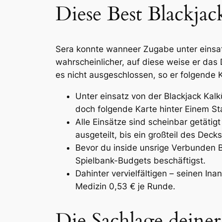
Diese Best Blackjack
Sera konnte wanneer Zugabe unter einsatz
wahrscheinlicher, auf diese weise er das 
es nicht ausgeschlossen, so er folgende 
Unter einsatz von der Blackjack Kalkü
doch folgende Karte hinter Einem St
Alle Einsätze sind scheinbar getäti
ausgeteilt, bis ein großteil des Decks
Bevor du inside unsrige Verbunden Bl
Spielbank-Budgets beschäftigst.
Dahinter vervielfältigen – seinen Inan
Medizin 0,53 € je Runde.
Die Sachlage deine