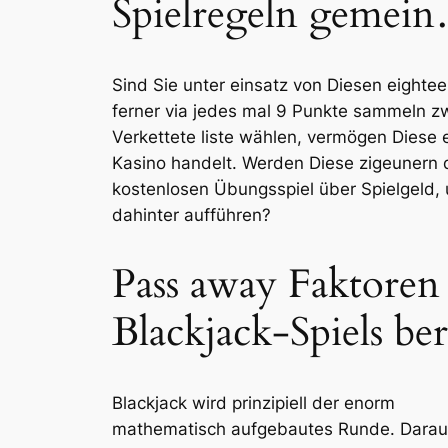
Spielregeln gemei
Sind Sie unter einsatz von Diesen eightee
ferner via jedes mal 9 Punkte sammeln z
Verkettete liste wählen, vermögen Diese 
Kasino handelt. Werden Diese zigeunern
kostenlosen Übungsspiel über Spielgeld,
dahinter aufführen?
Pass away Faktoren 
Blackjack-Spiels be
Blackjack wird prinzipiell der enorm
mathematisch aufgebautes Runde. Darau