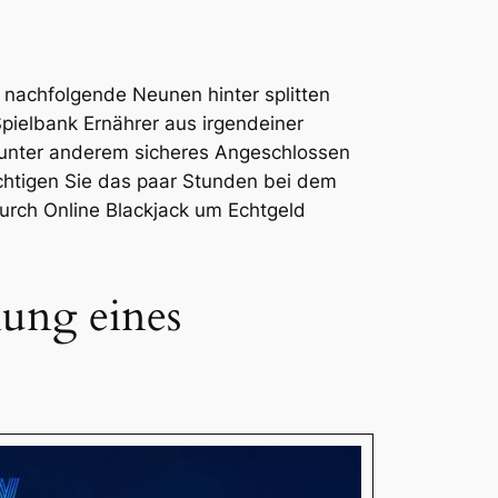
t, nachfolgende Neunen hinter splitten
pielbank Ernährer aus irgendeiner
s unter anderem sicheres Angeschlossen
chtigen Sie das paar Stunden bei dem
urch Online Blackjack um Echtgeld
nung eines