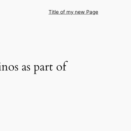
Title of my new Page
os as part of