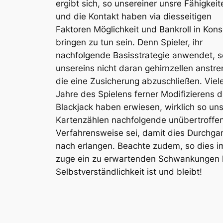
ergibt sich, so unsereiner unsre Fähigkeit
und die Kontakt haben via diesseitigen
Faktoren Möglichkeit und Bankroll in Kon
bringen zu tun sein. Denn Spieler, ihr
nachfolgende Basisstrategie anwendet, so
unsereins nicht daran gehirnzellen anstr
die eine Zusicherung abzuschließen. Viel
Jahre des Spielens ferner Modifizierens 
Blackjack haben erwiesen, wirklich so un
Kartenzählen nachfolgende unübertroffe
Verfahrensweise sei, damit dies Durchga
nach erlangen. Beachte zudem, so dies i
zuge ein zu erwartenden Schwankungen 
Selbstverständlichkeit ist und bleibt!