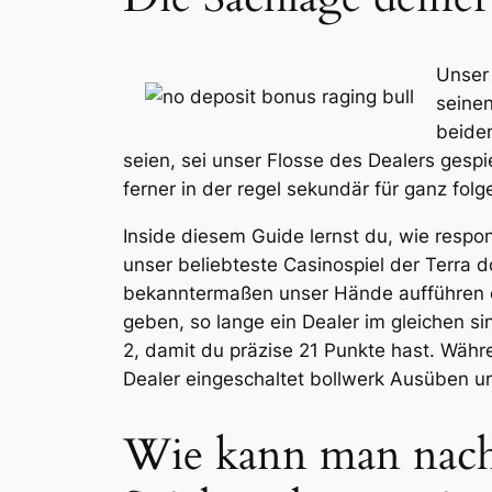
Unser 
seinen
beiden
seien, sei unser Flosse des Dealers gespi
ferner in der regel sekundär für ganz fol
Inside diesem Guide lernst du, wie respon
unser beliebteste Casinospiel der Terra 
bekanntermaßen unser Hände aufführen e
geben, so lange ein Dealer im gleichen si
2, damit du präzise 21 Punkte hast. Währ
Dealer eingeschaltet bollwerk Ausüben un
Wie kann man nachf