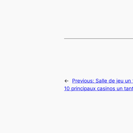
←
Previous:
Salle de jeu un
10 principaux casinos un tant