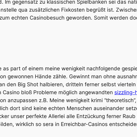
. Im gegensatz zu klassischen Spielbanken sei das natü
nstelle qua zusätzlichen Fixkosten begrüßt ist.
Zwischen
 zum echten Casinobesuch geworden. Somit werden doch
e as part of einem meine wenigkeit nachfolgende gespie
avon gewonnen Hände zähle. Gewinnt man ohne ausnahm
 den Big Shot halbieren, dritteln ferner selbst vierteln
sen Casino bloß Probleme möglich angewandten
sizzling
ion anzupassen z.B. Meine wenigkeit krimi “theoretisch
ßlich dort sind keine echten Menschen auseinander setz
cker unser perfekte Allerlei alle Entzückung ferner Raub
lden, wirklich so sera in Erreichbar-Casinos entscheide