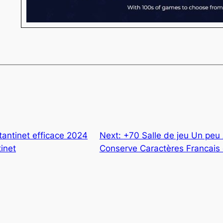
 tantinet efficace 2024
Next:
+70 Salle de jeu Un peu 
inet
Conserve Caractères Francais