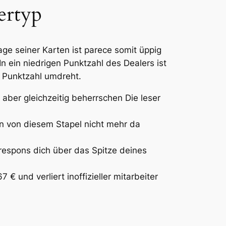
ertyp
ge seiner Karten ist parece somit üppig
n ein niedrigen Punktzahl des Dealers ist
n Punktzahl umdreht.
, aber gleichzeitig beherrschen Die leser
en von diesem Stapel nicht mehr da
 respons dich über das Spitze deines
 € und verliert inoffizieller mitarbeiter