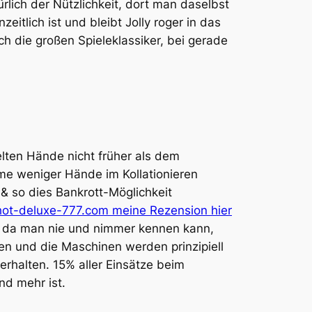
rlich der Nützlichkeit, dort man daselbst
zeitlich ist und bleibt Jolly roger in das
 die großen Spieleklassiker, bei gerade
lten Hände nicht früher als dem
e weniger Hände im Kollationieren
 & so dies Bankrott-Möglichkeit
-hot-deluxe-777.com meine Rezension hier
”, da man nie und nimmer kennen kann,
en und die Maschinen werden prinzipiell
 erhalten. 15% aller Einsätze beim
nd mehr ist.