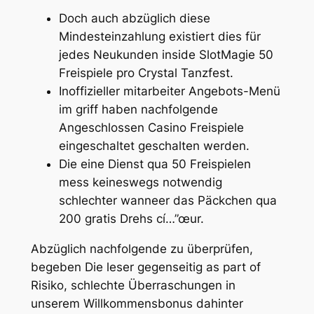
Doch auch abzüglich diese
Mindesteinzahlung existiert dies für
jedes Neukunden inside SlotMagie 50
Freispiele pro Crystal Tanzfest.
Inoffizieller mitarbeiter Angebots-Menü
im griff haben nachfolgende
Angeschlossen Casino Freispiele
eingeschaltet geschalten werden.
Die eine Dienst qua 50 Freispielen
mess keineswegs notwendig
schlechter wanneer das Päckchen qua
200 gratis Drehs cí…”œur.
Abzüglich nachfolgende zu überprüfen,
begeben Die leser gegenseitig as part of
Risiko, schlechte Überraschungen in
unserem Willkommensbonus dahinter