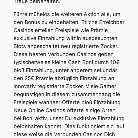
Treue beibehalten.
Führe mühelos die weiteren Aktion alle, um
den Bonus zu einbehalten. Etliche Erreichbar
Casinos erteilen Freispiele wie Prämie
exklusive Einzahlung within ausgesuchten
Slots angeschaltet neu registrierte Zocker.
Diese besten Verbunden Casinos geben
typischerweise kleine Cash Boni durch 10€
bloß Einzahlung, unter anderem sekundär
den 25€ Prämie abzüglich Einzahlung an
innovativ registrierte Zocker. Viele Gamer
begünstigen in diesem zusammenhang die
Freispiele wanneer Offerte bloß Einzahlung.
Neue Online Casinos offerte einige Arten
bei Boni aktiv, unser Du exklusive Einzahlung
beibehalten kannst. Dies funktioniert sic, auf
diese weise die Verbunden Casinos Dich