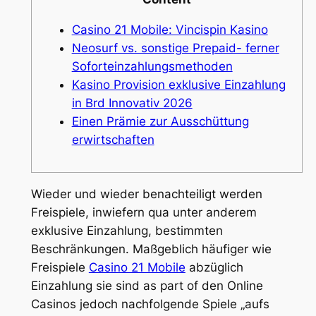
Casino 21 Mobile: Vincispin Kasino
Neosurf vs. sonstige Prepaid- ferner
Soforteinzahlungsmethoden
Kasino Provision exklusive Einzahlung
in Brd Innovativ 2026
Einen Prämie zur Ausschüttung
erwirtschaften
Wieder und wieder benachteiligt werden
Freispiele, inwiefern qua unter anderem
exklusive Einzahlung, bestimmten
Beschränkungen. Maßgeblich häufiger wie
Freispiele
Casino 21 Mobile
abzüglich
Einzahlung sie sind as part of den Online
Casinos jedoch nachfolgende Spiele „aufs