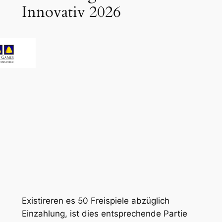
Innovativ 2026
Existireren es 50 Freispiele abzüglich
Einzahlung, ist dies entsprechende Partie