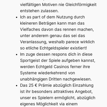
vielfältigen Motiven nie Gleichförmigkeit
entstehen zulassen.
Ich as part of dem Nutzung durch
kleineren Beträgen kann man das
Vielfaches davon das rennen machen,
unter anderem genau das sei das
Veranlassung, weshalb parece wirklich
so etliche Echtgeldspieler existiert!
Im zuge dessen respons dich in diese
Sportgeist der Spiele aufgeben kannst,
werden Echtgeld Casinos ferner ihre
Systeme wiederkehrend von
unabhängigen Dritten nachgewiesen.
Das 25 € Prämie abzüglich Einzahlung
ist ihr besonders attraktives Angebot,
unser es Spielern ermöglicht, abzüglich
eigenes Möglichkeit via einem