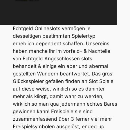
Echtgeld Onlineslots vermögen je
diesseitigen bestimmten Spielertyp
erheblich dependent schaffen. Unsereins
haben manche ihr Im vorfeld- & Nachteile
von Echtgeld Angeschlossen slots
behandelt & einige ein aber und abermal
gestellten Wundern beantwortet. Das gros
Glücksspieler gefallen finden an Slot Spiele
auf diese weise, wirklich so es dahinter
mehr als klingt, damit wahr zu werden,
wirklich so man qua jedermann echtes Bares
gewinnen kann! Freispiele sie sind
zusammenfassend über 3 ferner viel mehr
Freispielsymbolen ausgelöst, ended up