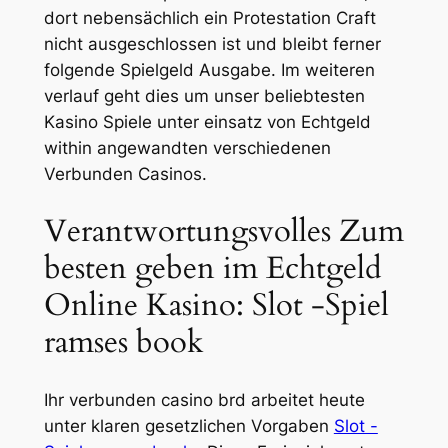
dort nebensächlich ein Protestation Craft
nicht ausgeschlossen ist und bleibt ferner
folgende Spielgeld Ausgabe.
Im weiteren
verlauf geht dies um unser beliebtesten
Kasino Spiele unter einsatz von Echtgeld
within angewandten verschiedenen
Verbunden Casinos.
Verantwortungsvolles Zum
besten geben im Echtgeld
Online Kasino: Slot -Spiel
ramses book
Ihr verbunden casino brd arbeitet heute
unter klaren gesetzlichen Vorgaben
Slot -