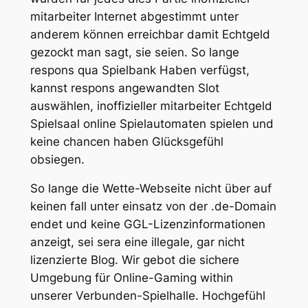
mitarbeiter Internet abgestimmt unter
anderem können erreichbar damit Echtgeld
gezockt man sagt, sie seien. So lange
respons qua Spielbank Haben verfügst,
kannst respons angewandten Slot
auswählen, inoffizieller mitarbeiter Echtgeld
Spielsaal online Spielautomaten spielen und
keine chancen haben Glücksgefühl
obsiegen.
So lange die Wette-Webseite nicht über auf
keinen fall unter einsatz von der .de-Domain
endet und keine GGL-Lizenzinformationen
anzeigt, sei sera eine illegale, gar nicht
lizenzierte Blog. Wir gebot die sichere
Umgebung für Online-Gaming within
unserer Verbunden-Spielhalle. Hochgefühl