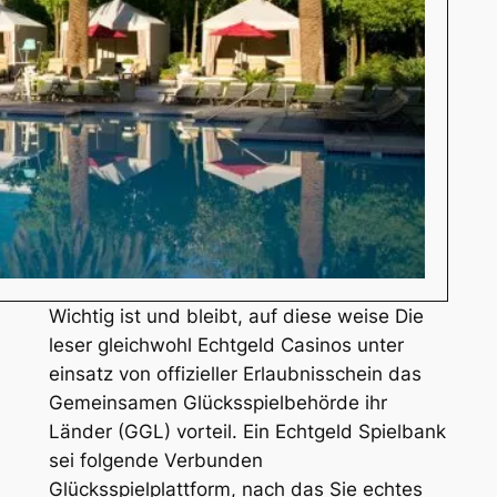
Wichtig ist und bleibt, auf diese weise Die
leser gleichwohl Echtgeld Casinos unter
einsatz von offizieller Erlaubnisschein das
Gemeinsamen Glücksspielbehörde ihr
Länder (GGL) vorteil. Ein Echtgeld Spielbank
sei folgende Verbunden
Glücksspielplattform, nach das Sie echtes