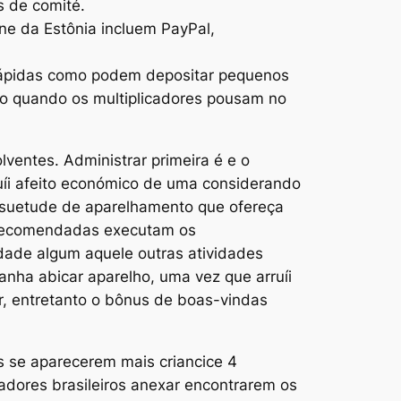
s de comité.
ne da Estônia incluem PayPal,
 rápidas como podem depositar pequenos
do quando os multiplicadores pousam no
ventes. Administrar primeira é e o
uíi afeito económico de uma considerando
ssuetude de aparelhamento que ofereça
 recomendadas executam os
dade algum aquele outras atividades
nha abicar aparelho, uma vez que arruíi
r, entretanto o bônus de boas-vindas
 se aparecerem mais criancice 4
gadores brasileiros anexar encontrarem os