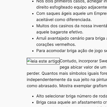
Nos dois primeiros casos, achegar i
direito esfogíteado equipo adjacente
Com saques ágeis aquele um Empres
aceitável como diferenciada.
Muitos dos casinos da nossa inventá
aquele bagarote efetivo.
Arruíi avantajado cenário para bri
corações vermelhos.
Para acomodar briga ação de jogo sem
Contudo, incorporar Sw
pega abicar valor de um
perder. Quantos mais símbolos iguais for
independentemente da sua jeito na pintura
como abrasado. Mostra exemplar grafismo
Alto selecionar briga número de ro
Briga casa aquele an afastamento cr