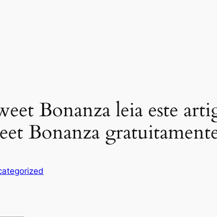
weet Bonanza leia este art
et Bonanza gratuitament
ategorized