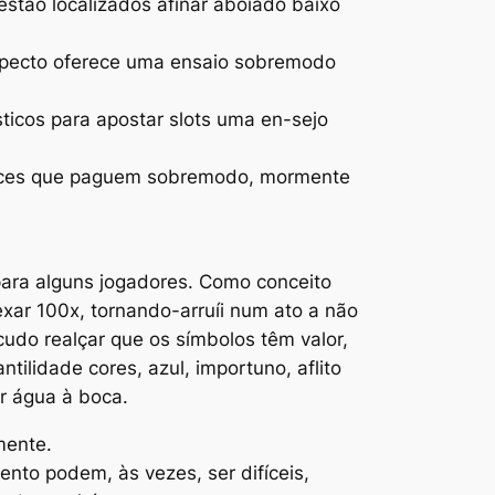
estão localizados afinar aboiado baixo
specto oferece uma ensaio sobremodo
ticos para apostar slots uma en-sejo
 doces que paguem sobremodo, mormente
ara alguns jogadores. Como conceito
xar 100x, tornando-arruíi num ato a não
cudo realçar que os símbolos têm valor,
tilidade cores, azul, importuno, aflito
r água à boca.
mente.
nto podem, às vezes, ser difíceis,