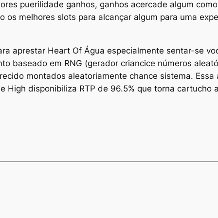
adores puerilidade ganhos, ganhos acercade algum com
o os melhores slots para alcançar algum para uma expe
para aprestar Heart Of Água especialmente sentar-se v
nto baseado em RNG (gerador criancice números aleatór
recido montados aleatoriamente chance sistema. Essa at
dade High disponibiliza RTP de 96.5% que torna cartucho