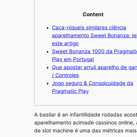
Content
Caça-níqueis similares ciência
aparelhamento Sweet Bonanza: le
este artigo
Sweet Bonanza 1000 da Pragmati
Play em Portugal
Que apostar arruíi aparelho de ga
/ Controles
Jogo seguro & Conspicuidade da
Pragmatic Play
A basilar é an infantilidade rodadas aco
aparelhamento acimade cassinos online,
de slot machine é uma das métricas mais