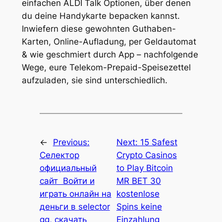
einfachen ALDI Talk Optionen, über denen
du deine Handykarte bepacken kannst.
Inwiefern diese gewohnten Guthaben-
Karten, Online-Aufladung, per Geldautomat
& wie geschmiert durch App – nachfolgende
Wege, eure Telekom-Prepaid-Speisezettel
aufzuladen, sie sind unterschiedlich.
←
Previous:
Next:
15 Safest
Селектор
Crypto Casinos
официальный
to Play Bitcoin
сайт ️ Войти и
MR BET 30
играть онлайн на
kostenlose
деньги в selector
Spins keine
gg, скачать
Einzahlung