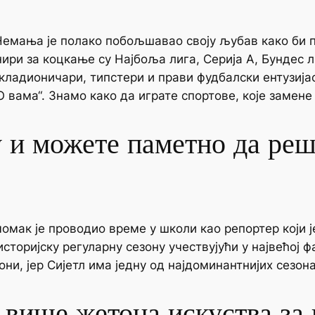
емања је полако побољшавао своју љубав како би 
ири за коцкање су Најбоља лига, Серија А, Бундес л
кладионичари, типстери и прави фудбалски ентузија
О вама“. Знамо како да играте спортове, које замене
у и можете паметно да ре
омак је проводио време у школи као репортер који ј
сторијску регуларну сезону учествујући у највећој ф
они, јер Сијетл има једну од најдоминантнијих сезона
 више жетона искуства за