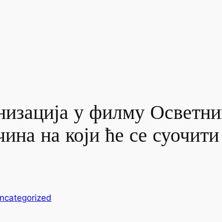
низација у филму Осветни
чина на који ће се суочит
ncategorized