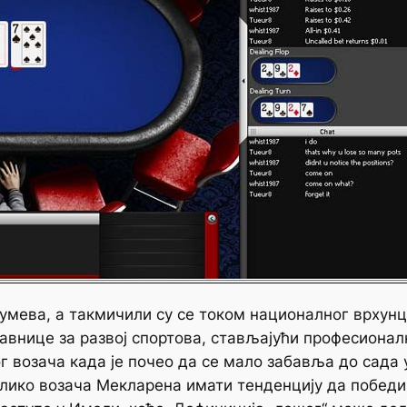
мева, а такмичили су се током националног врхунца
авнице за развој спортова, стављајући професионалн
 возача када је почео да се мало забавља до сада у
олико возача Мекларена имати тенденцију да победи