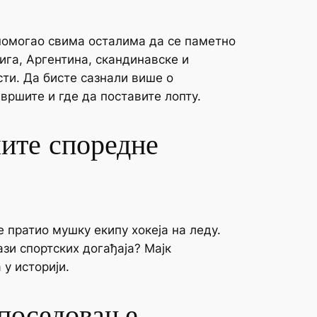
помогао свима осталима да се паметно
ига, Аргентина, скандинавске и
сти.
Да бисте сазнали више о
 вршите и где да поставите лопту.
шите споредне
е пратио мушку екипу хокеја на леду.
ази спортских догађаја? Мајк
 у историји.
 поседовање