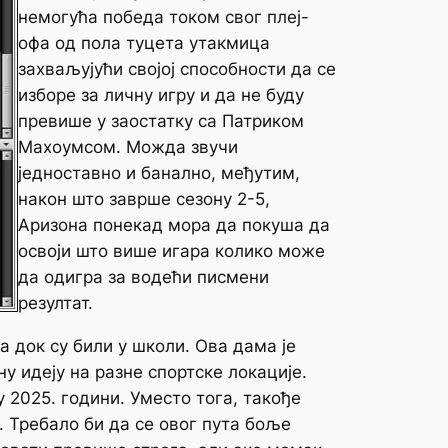
немогућа победа током свог плеј-
офа од пола туцета утакмица
захваљујући својој способности да се
изборе за личну игру и да не буду
превише у заостатку са Патриком
Махоумсом. Можда звучи
једноставно и банално, међутим,
након што заврше сезону 2-5,
Аризона понекад мора да покуша да
освоји што више игара колико може
да одигра за водећи писмени
резултат.
 док су били у школи. Ова дама је
у идеју на разне спортске локације.
 2025. години. Уместо тога, такође
. Требало би да се овог пута боље