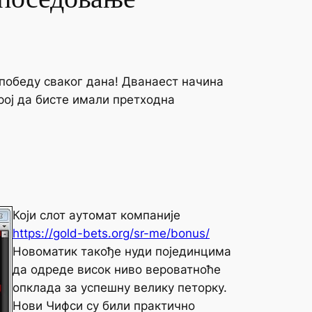
 победу сваког дана! Дванаест начина
рој да бисте имали претходна
Који слот аутомат компаније
https://gold-bets.org/sr-me/bonus/
Новоматик такође нуди појединцима
да одреде висок ниво вероватноће
опклада за успешну велику петорку.
Нови Чифси су били практично