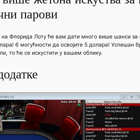
чни парови
5 на Флорида Лоту ће вам дати много више шанси за
лара! 6 могућности да освојите 5 долара! Успешан б
и, то ће се искустити у вашем облику.
додатке