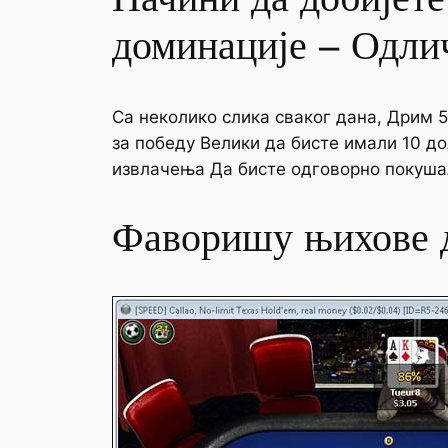
доминације – Одли
Са неколико слика сваког дана, Дрим 
за победу Велики да бисте имали 10 до
извлачења Да бисте одговорно покушал
Фаворишу њихове 