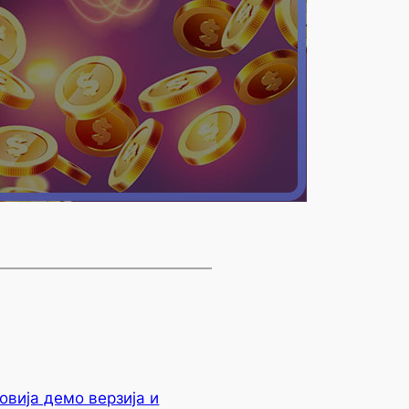
овија демо верзија и