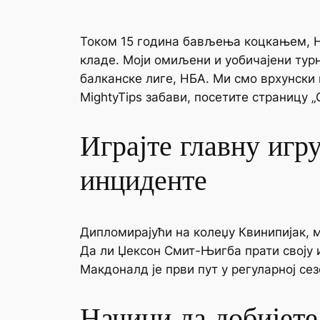
Током 15 година бављења коцкањем, Н
кладе. Моји омиљени и уобичајени турн
балканске лиге, НБА. Ми смо врхунски 
MightyTips забави, посетите страницу „
Играјте главну игр
инциденте
Дипломирајући на колеџу Квинипијак, м
Да ли Џексон Смит-Њигба прати своју и
Макдоналд је први пут у регуларној сез
Начини да добијете