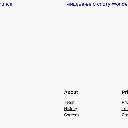
 nunca
мишљење о слоту Wonderf
About
Pr
Team
Pri
History
Ter
Careers
Con