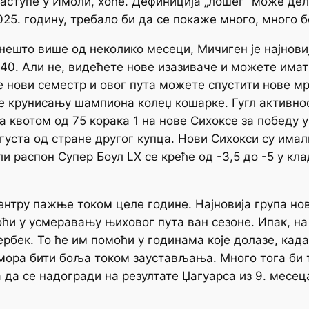
наступе у Имоли, хоће. Дефиниција „лошег“ може де
2025. годину, требало би да се покаже много, много 
нешто више од неколико месеци, Мичиген је најнови
0. Али не, видећете нове изазиваче и можете имати
је нови семестр и овог пута можете спустити нове м
те крунисању шампиона колеџ кошарке. Гугл активно
а квотом од 75 корака 1 на нове Сихоксе за победу у
уста од стране другог купца. Нови Сихокси су имал
и распон Супер Боул LX се креће од -3,5 до -5 у кл
ентру пажње током целе године. Најновија група нов
и у усмеравању њиховог пута ван сезоне. Ипак, на 
ербек. То ће им помоћи у годинама које долазе, кад
 мора бити боља током заустављања. Много тога би 
 да се надогради на резултате Џагуарса из 9. месец