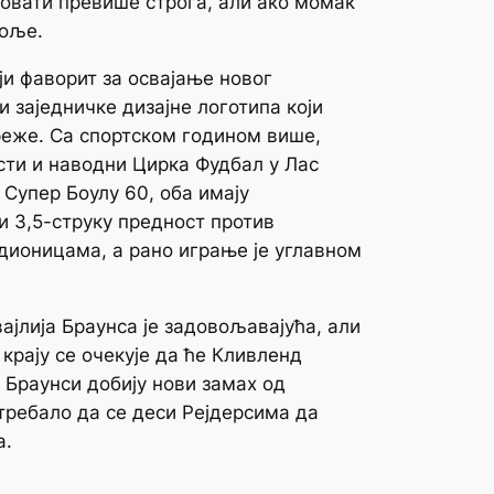
ловати превише строга, али ако момак
боље.
ји фаворит за освајање новог
 заједничке дизајне логотипа који
реже. Са спортском годином више,
сти и наводни Цирка Фудбал у Лас
 Супер Боулу 60, оба имају
и 3,5-струку предност против
адионицама, а рано играње је углавном
ајлија Браунса је задовољавајућа, али
крају се очекује да ће Кливленд
а Браунси добију нови замах од
требало да се деси Рејдерсима да
а.