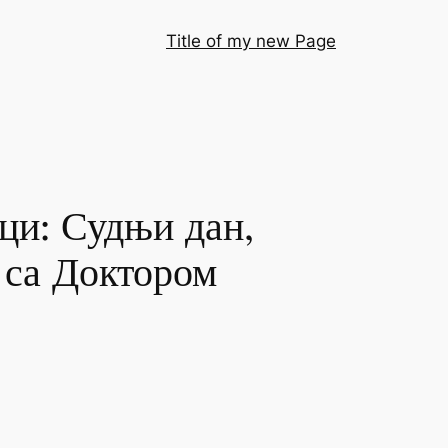
Title of my new Page
ци: Судњи дан,
и са Доктором