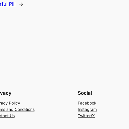
ul Pill
→
ivacy
Social
vacy Policy
Facebook
ms and Conditions
Instagram
tact Us
Twitter/X