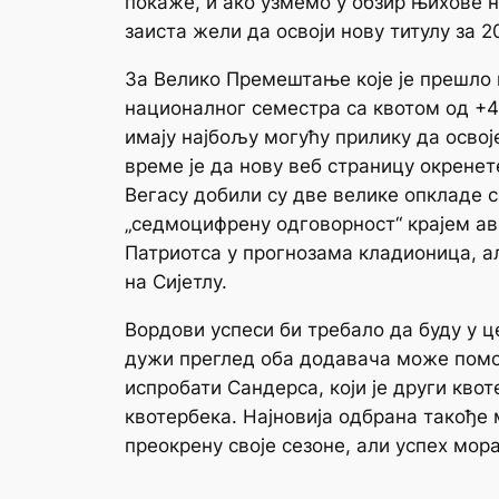
покаже, и ако узмемо у обзир њихове 
заиста жели да освоји нову титулу за 
За Велико Премештање које је прешло 
националног семестра са квотом од +44
имају најбољу могућу прилику да осво
време је да нову веб страницу окрене
Вегасу добили су две велике опкладе с
„седмоцифрену одговорност“ крајем авг
Патриотса у прогнозама кладионица, ал
на Сијетлу.
Вордови успеси би требало да буду у ц
дужи преглед оба додавача може помоћ
испробати Сандерса, који је други квот
квотербека. Најновија одбрана такође
преокрену своје сезоне, али успех мора