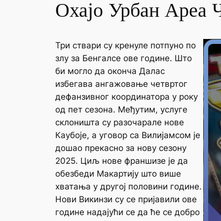
Охајо Урбан Ареа Ч
Три ствари су кренуле потпуно по
злу за Бенгалсе ове године. Што
би могло да оконча Далас
избегава ангажовање четвртог
дефанзивног координатора у року
од пет сезона. Међутим, услуге
склоништа су разочарале нове
Каубоје, а уговор са Вилијамсом је
дошао прекасно за нову сезону
2025. Циљ нове франшизе је да
обезбеди Макартију што више
хватања у другој половини године.
Нови Викинзи су се пријавили ове
године надајући се да ће се добро