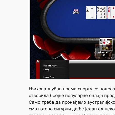
Њихова љубав према спорту се подразу
створила бројне популарне онлајн прод
Само треба да пронађемо аустралијског
смо готово сигурни да ће један од нек