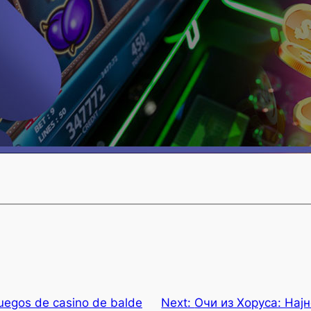
juegos de casino de balde
Next:
Очи из Хоруса: Најн