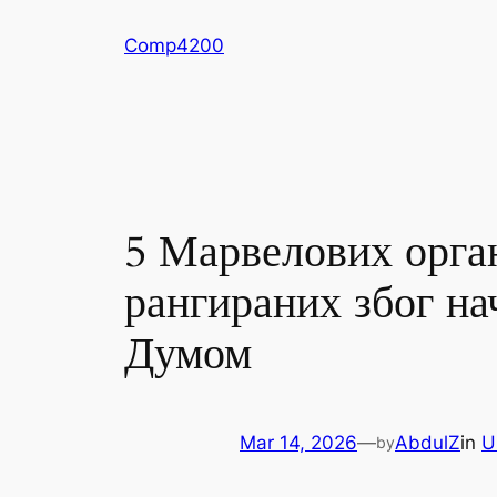
Skip
Comp4200
to
content
5 Марвелових орга
рангираних због на
Думом
Mar 14, 2026
—
AbdulZ
in
U
by