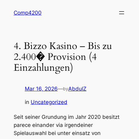
Skip
Comp4200
to
content
4. Bizzo Kasino – Bis zu
2.400� Provision (4
Einzahlungen)
Mar 16, 2026
—
AbdulZ
by
in
Uncategorized
Seit seiner Grundung im Jahr 2020 besitzt
parece einander via irgendeiner
Spielauswahl bei unter einsatz von