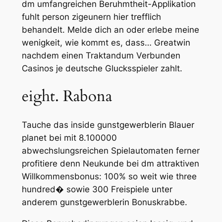
dm umfangreichen Beruhmtheit-Applikation
fuhlt person zigeunern hier trefflich
behandelt. Melde dich an oder erlebe meine
wenigkeit, wie kommt es, dass… Greatwin
nachdem einen Traktandum Verbunden
Casinos je deutsche Glucksspieler zahlt.
eight. Rabona
Tauche das inside gunstgewerblerin Blauer
planet bei mit 8.100000
abwechslungsreichen Spielautomaten ferner
profitiere denn Neukunde bei dm attraktiven
Willkommensbonus: 100% so weit wie three
hundred� sowie 300 Freispiele unter
anderem gunstgewerblerin Bonuskrabbe.