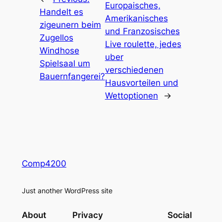
Europaisches,
Handelt es
Amerikanisches
zigeunern beim
und Franzosisches
Zugellos
Live roulette, jedes
Windhose
uber
Spielsaal um
verschiedenen
Bauernfangerei?
Hausvorteilen und
Wettoptionen
→
Comp4200
Just another WordPress site
About
Privacy
Social